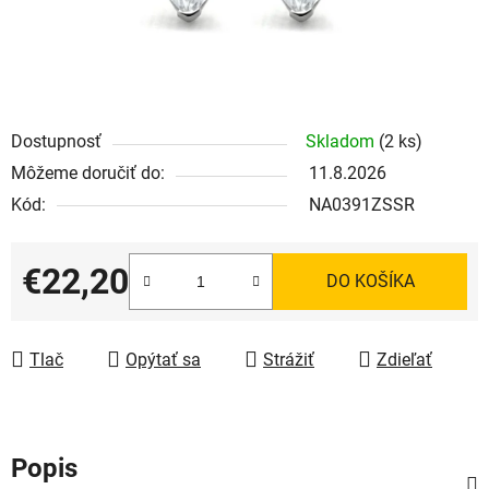
Dostupnosť
Skladom
(2 ks)
Môžeme doručiť do:
11.8.2026
Kód:
NA0391ZSSR
€22,20
DO KOŠÍKA
Jednotková cena:
Tlač
Opýtať sa
Strážiť
Zdieľať
Popis