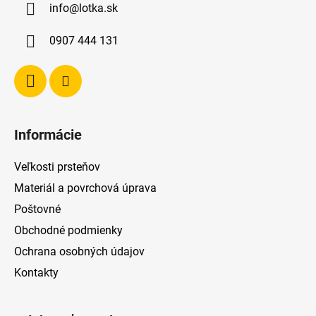
info
@
lotka.sk
t
i
0907 444 131
e
Informácie
Veľkosti prsteňov
Materiál a povrchová úprava
Poštovné
Obchodné podmienky
Ochrana osobných údajov
Kontakty