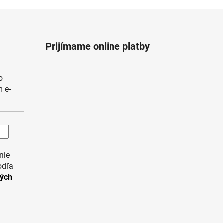
Prijímame online platby
o
 e-
nie
odľa
ných