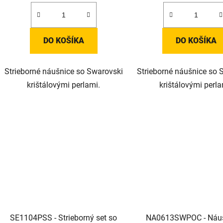
DO KOŠÍKA
DO KOŠÍKA
Strieborné náušnice so Swarovski
Strieborné náušnice so 
krištálovými perlami.
krištálovými perla
SE1104PSS - Strieborný set so
NA0613SWPOC - Náuš