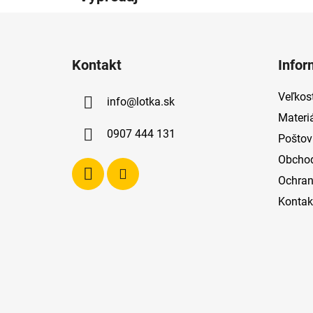
Z
á
Kontakt
Infor
p
ä
Veľkost
info
@
lotka.sk
t
Materi
i
0907 444 131
Poštov
e
Obcho
Ochran
Kontak