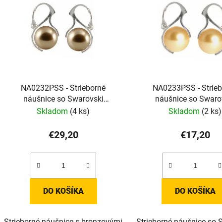
NA0232PSS - Strieborné
NA0233PSS - Strie
náušnice so Swarovski
náušnice so Swaro
krištálovými perlami
krištálovými perl
Skladom
(4 ks)
Skladom
(2 ks)
€29,20
€17,20
DO KOŠÍKA
DO KOŠÍKA
Strieborné náušnice s bronzovými
Strieborné náušnice so 