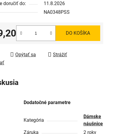
 doručiť do:
11.8.2026
NA0348PSS
9,20
DO KOŠÍKA
tková cena:
Opýtať sa
Strážiť
ať
skusia
Dodatočné parametre
Dámske
Kategória
náušnice
Záruka
2 roky