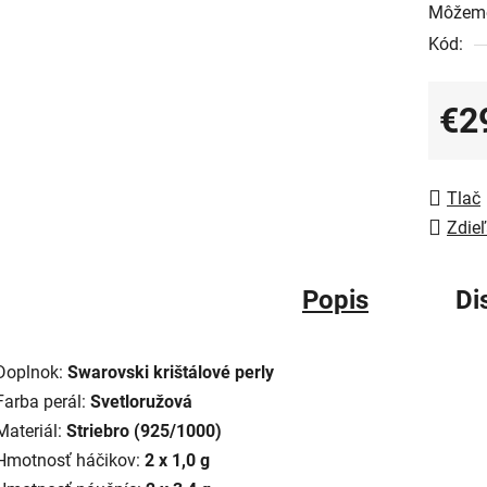
Môžeme
Kód:
€2
Jedno
Tlač
Zdieľ
Popis
Di
Doplnok:
Swarovski krištálové perly
Farba perál:
Svetloružová
Materiál:
Striebro (925/1000)
Hmotnosť háčikov:
2 x 1,0 g