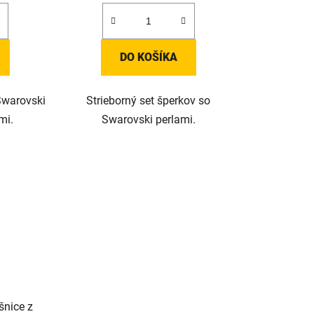
DO KOŠÍKA
Swarovski
Strieborný set šperkov so
mi.
Swarovski perlami.
nice z