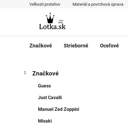
Prejsť
Veľkosti prsteňov
Materiál a povrchová úprava
na
obsah
Značkové
Strieborné
Oceľové
B
K
Preskočiť
Značkové
a
kategórie
o
t
č
Guess
e
n
g
Just Cavalli
ý
ó
p
r
Manuel Zed Zoppini
i
a
e
n
Misaki