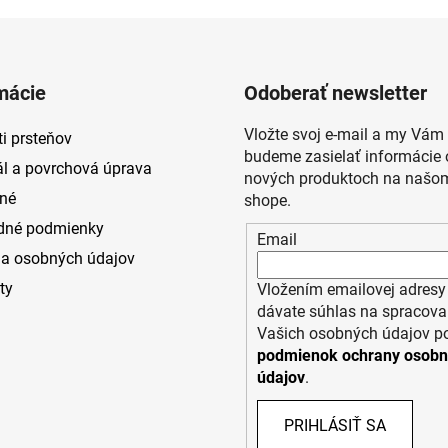
mácie
Odoberať newsletter
Vložte svoj e-mail a my Vám
i prsteňov
budeme zasielať informácie 
ál a povrchová úprava
nových produktoch na našom
né
shope.
dné podmienky
Email
a osobných údajov
ty
Vložením emailovej adresy
dávate súhlas na spracova
Vašich osobných údajov p
podmienok ochrany osob
údajov
.
PRIHLÁSIŤ SA