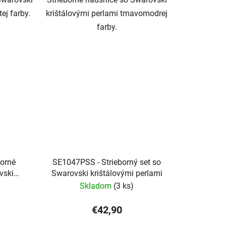
ej farby.
krištálovými perlami tmavomodrej
farby.
borné
SE1047PSS - Strieborný set so
vski
Swarovski krištálovými perlami
ami
Skladom
(3 ks)
€42,90