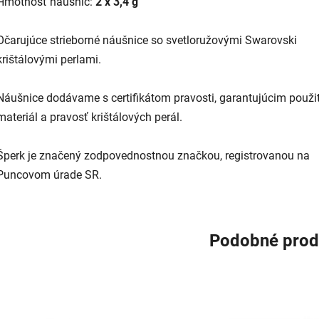
Hmotnosť náušníc:
2 x 3,4 g
Očarujúce strieborné náušnice so svetloružovými Swarovski
krištálovými perlami.
Náušnice dodávame s certifikátom pravosti, garantujúcim použi
materiál a pravosť krištálových perál.
Šperk je značený zodpovednostnou značkou, registrovanou na
Puncovom úrade SR.
Podobné prod