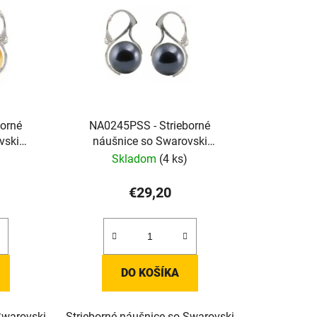
borné
NA0245PSS - Strieborné
vski
náušnice so Swarovski
ami
krištálovými perlami
Skladom
(4 ks)
€29,20
DO KOŠÍKA
Swarovski
Strieborné náušnice so Swarovski