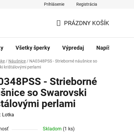
Prihlásenie
Registrácia
ajov
Kontakty
PRÁZDNY KOŠÍK
NÁKUPNÝ
KOŠÍK
ky
Všetky šperky
Výpredaj
Napíšte nám
ke
/
Náušnice
/
NA0348PSS - Strieborné náušnice so
i krištálovými perlami
348PSS - Strieborné
šnice so Swarovski
štálovými perlami
:
Lotka
nosť
Skladom
(1 ks)