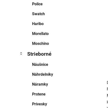
e
Police
l
Swatch
Haribo
Morellato
Moschino
Strieborné
Náušnice
Náhrdelníky
Náramky
Prstene
Prívesky