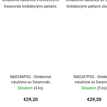
Swarovski krištálovými perlami.
krištálovými perlami zlat
NA0346PSS - Strieborné
NA0347PSS - Strie
náušnice so Swarovski
náušnice so Swaro
krištálovými perlami
krištálovými perl
Skladom
(4 ks)
Skladom
(5 ks)
€29,20
€29,20