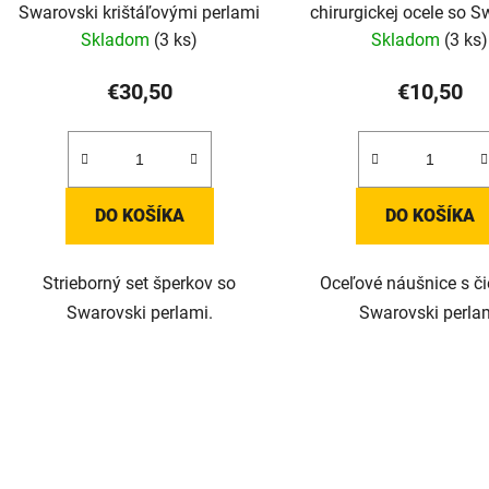
Swarovski krištáľovými perlami
chirurgickej ocele so S
perlami
Skladom
(3 ks)
Skladom
(3 ks)
€30,50
€10,50
DO KOŠÍKA
DO KOŠÍKA
Strieborný set šperkov so
Oceľové náušnice s č
Swarovski perlami.
Swarovski perla