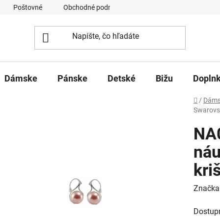
Poštovné
Obchodné podmienky
Ochrana osobných úd
Dámske
Pánske
Detské
Bižu
Dopln
Domov
/
Dáms
Swarovsk
NA0
náu
kri
Značka
Dostup