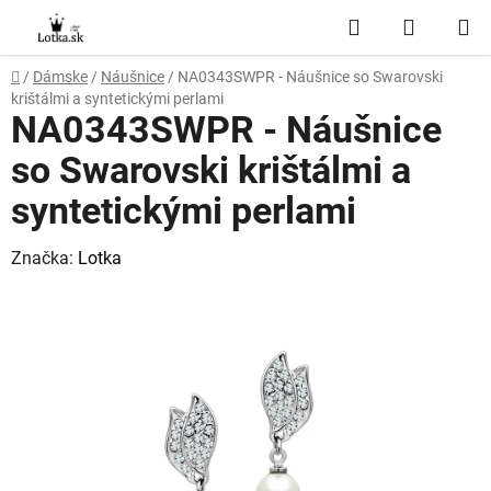
Prejsť
Hľadať
NÁKUP
na
obsah
KOŠÍK
Domov
/
Dámske
/
Náušnice
/
NA0343SWPR - Náušnice so Swarovski
krištálmi a syntetickými perlami
NA0343SWPR - Náušnice
so Swarovski krištálmi a
syntetickými perlami
Značka:
Lotka