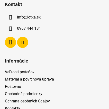
á
Kontakt
p
ä
info
@
lotka.sk
t
i
0907 444 131
e
Informácie
Veľkosti prsteňov
Materiál a povrchová úprava
Poštovné
Obchodné podmienky
Ochrana osobných údajov
Kontakty