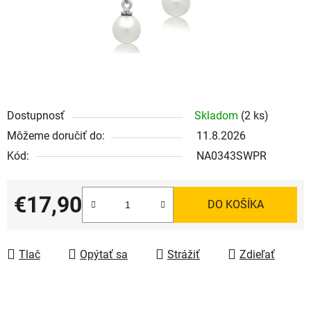
Dostupnosť
Skladom
(2 ks)
Môžeme doručiť do:
11.8.2026
Kód:
NA0343SWPR
€17,90
DO KOŠÍKA
Jednotková cena:
Tlač
Opýtať sa
Strážiť
Zdieľať