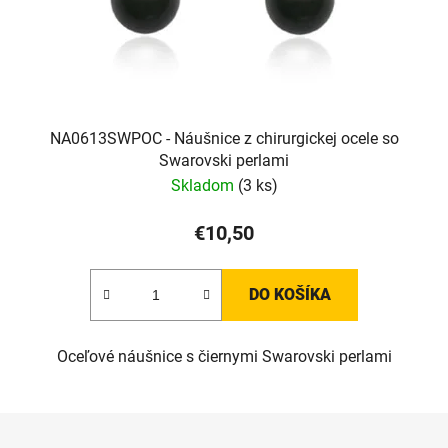
NA0613SWPOC - Náušnice z chirurgickej ocele so
Swarovski perlami
Skladom
(3 ks)
€10,50
DO KOŠÍKA
Oceľové náušnice s čiernymi Swarovski perlami
Z