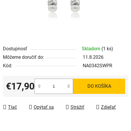
Dostupnosť
Skladom
(1 ks)
Môžeme doručiť do:
11.8.2026
Kód:
NA0342SWPR
€17,90
DO KOŠÍKA
Jednotková cena:
Tlač
Opýtať sa
Strážiť
Zdieľať