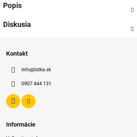
Popis
Diskusia
Z
á
Kontakt
p
ä
info
@
lotka.sk
t
i
0907 444 131
e
Informácie