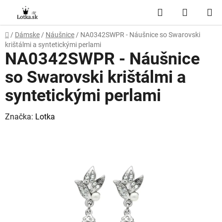
Prejsť
Hľadať
NÁKUP
na
obsah
KOŠÍK
Domov
/
Dámske
/
Náušnice
/
NA0342SWPR - Náušnice so Swarovski
krištálmi a syntetickými perlami
NA0342SWPR - Náušnice
so Swarovski krištálmi a
syntetickými perlami
Značka:
Lotka