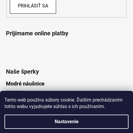
PRIHLÁSIŤ SA
Prijímame online platby
Naše šperky
Modré náušnice
21.8.2019
Tento web používa súbory cookie. Ďalším prechádzaním
tohto webu vyjadrujete súhlas s ich používaním.
Vytvoril Shoptet
Nastavenie
Copyright 2026
Lotka.sk
. Všetky práva vyhradené.
Upraviť nastavenie cookies