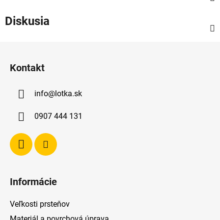
Diskusia
Z
á
Kontakt
p
ä
info
@
lotka.sk
t
i
0907 444 131
e
Informácie
Veľkosti prsteňov
Materiál a povrchová úprava