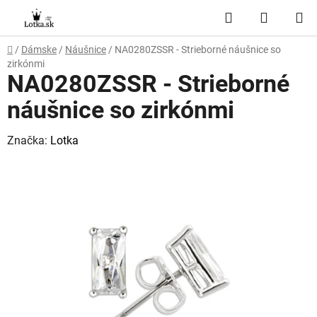
Prejsť
Hľadať
NÁKUP
na
obsah
KOŠÍK
Domov
/
Dámske
/
Náušnice
/
NA0280ZSSR - Strieborné náušnice so
zirkónmi
NA0280ZSSR - Strieborné
náušnice so zirkónmi
Značka:
Lotka