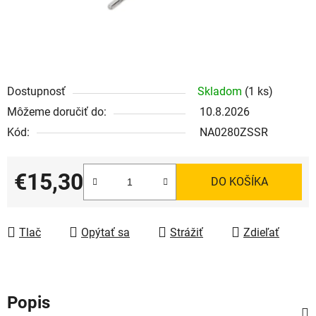
Dostupnosť
Skladom
(1 ks)
Môžeme doručiť do:
10.8.2026
Kód:
NA0280ZSSR
€15,30
DO KOŠÍKA
Jednotková cena:
Tlač
Opýtať sa
Strážiť
Zdieľať
Popis