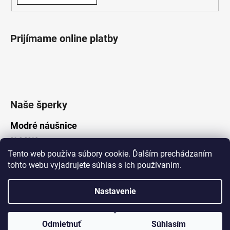
Prijímame online platby
Naše šperky
Modré náušnice
21.8.2019
Tento web používa súbory cookie. Ďalším prechádzaním
tohto webu vyjadrujete súhlas s ich používaním.
Vytvoril Shoptet
Nastavenie
Copyright 2026
Lotka.sk
. Všetky práva vyhradené.
Upraviť nastavenie cookies
www.Lotka.sk - najkrajšie šperky za dobré ceny. Pri nákupe nad 50€
poštovné zdarma. Nakupujte s dôverou - naša spoločnosť je s
Odmietnuť
Súhlasím