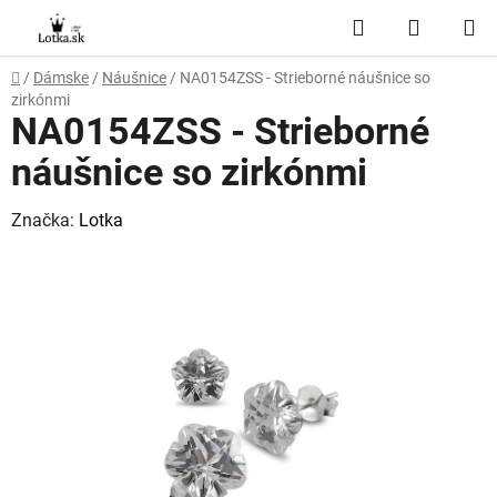
Prejsť
Hľadať
NÁKUP
na
obsah
KOŠÍK
Domov
/
Dámske
/
Náušnice
/
NA0154ZSS - Strieborné náušnice so
zirkónmi
NA0154ZSS - Strieborné
náušnice so zirkónmi
Značka:
Lotka