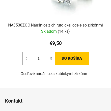
NA3530ZOC Náušnice z chirurgickej ocele so zirkónmi
Skladom
(14 ks)
€9,50
DO KOŠÍKA
Oceľové náušnice s kubickými zirkónmi.
Z
á
Kontakt
p
ä