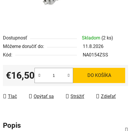
Dostupnosť
Skladom
(2 ks)
Môžeme doručiť do:
11.8.2026
Kód:
NA0154ZSS
€16,50
DO KOŠÍKA
Jednotková cena:
Tlač
Opýtať sa
Strážiť
Zdieľať
Popis