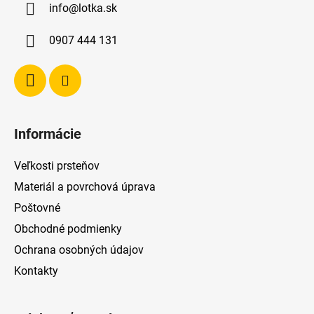
info
@
lotka.sk
t
i
0907 444 131
e
Informácie
Veľkosti prsteňov
Materiál a povrchová úprava
Poštovné
Obchodné podmienky
Ochrana osobných údajov
Kontakty