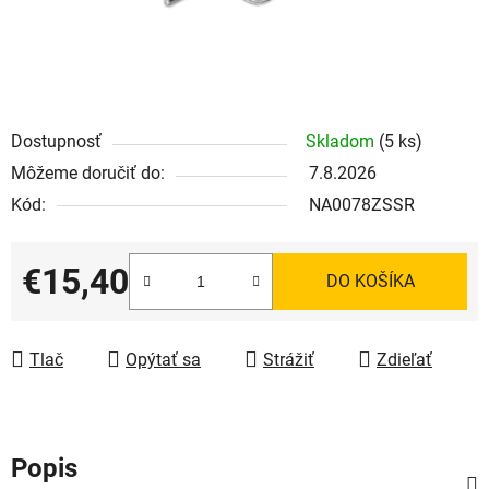
Dostupnosť
Skladom
(5 ks)
Môžeme doručiť do:
7.8.2026
Kód:
NA0078ZSSR
€15,40
DO KOŠÍKA
Jednotková cena:
Tlač
Opýtať sa
Strážiť
Zdieľať
Popis