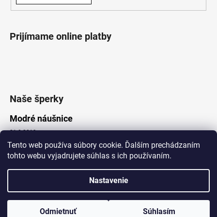
Prijímame online platby
Naše šperky
Modré náušnice
21.8.2019
Tento web používa súbory cookie. Ďalším prechádzaním
tohto webu vyjadrujete súhlas s ich používaním.
Vytvoril Shoptet
Nastavenie
Copyright 2026
Lotka.sk
. Všetky práva vyhradené.
Upraviť nastavenie cookies
www.Lotka.sk - najkrajšie šperky za dobré ceny. Pri nákupe nad 50€
poštovné zdarma. Nakupujte s dôverou - naša spoločnosť je s
Odmietnuť
Súhlasím