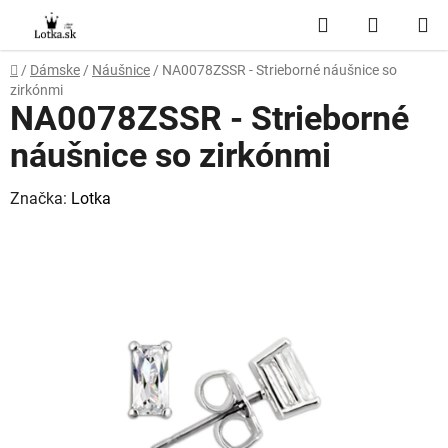
Prejsť
Hľadať
NÁKUP
na
obsah
KOŠÍK
Domov
/
Dámske
/
Náušnice
/
NA0078ZSSR - Strieborné náušnice so
zirkónmi
NA0078ZSSR - Strieborné
náušnice so zirkónmi
Značka:
Lotka