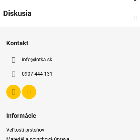
Diskusia
Z
á
Kontakt
p
ä
info
@
lotka.sk
t
i
0907 444 131
e
Informácie
Veľkosti prsteňov
Materiál a povrchová úprava