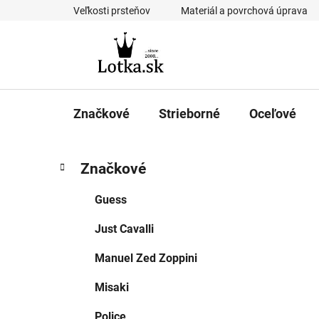
Prejsť
Veľkosti prsteňov
Materiál a povrchová úprava
na
obsah
Značkové
Strieborné
Oceľové
B
K
Preskočiť
Značkové
a
kategórie
o
t
č
Guess
e
n
g
Just Cavalli
ý
ó
p
r
Manuel Zed Zoppini
i
a
e
n
Misaki
e
Police