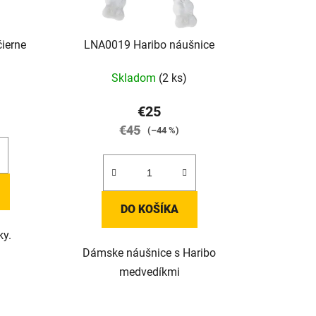
ierne
LNA0019 Haribo náušnice
Skladom
(2 ks)
€25
€45
(–44 %)
DO KOŠÍKA
ky.
Dámske náušnice s Haribo
medvedíkmi