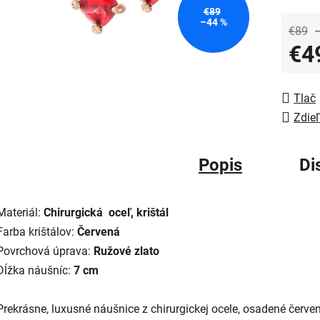
€89
–44 %
€89
€4
Jedno
Tlač
Zdieľ
Popis
Di
Materiál:
Chirurgická oceľ, krištál
Farba krištálov:
Červená
Povrchová úprava:
Ružové zlato
Dĺžka náušníc:
7 cm
Prekrásne, luxusné náušnice z chirurgickej ocele, osadené červe