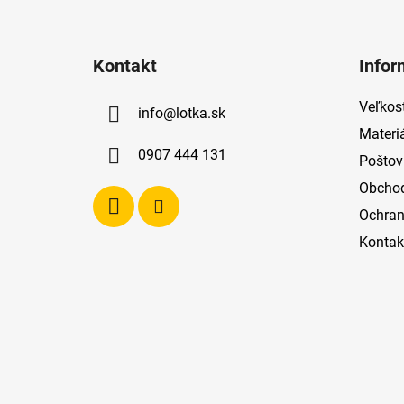
Z
á
Kontakt
Infor
p
ä
Veľkost
info
@
lotka.sk
t
Materi
i
0907 444 131
Poštov
e
Obcho
Ochran
Kontak