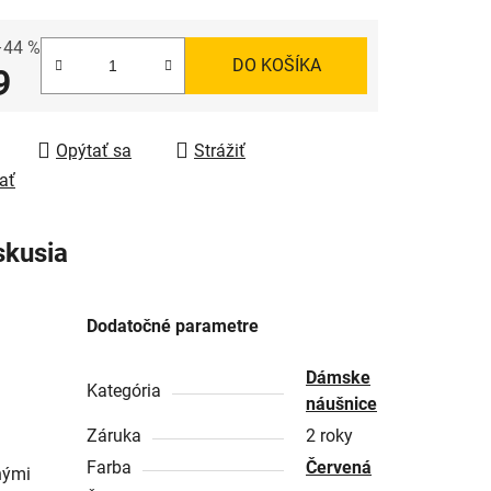
–44 %
DO KOŠÍKA
9
tková cena:
Opýtať sa
Strážiť
ať
skusia
Dodatočné parametre
Dámske
Kategória
náušnice
Záruka
2 roky
Farba
Červená
nými