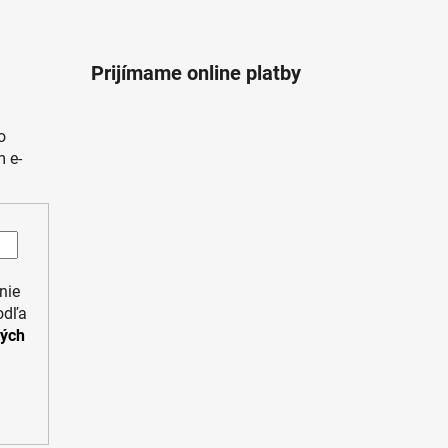
Prijímame online platby
o
 e-
nie
odľa
ných