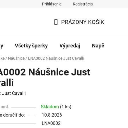
Prihlásenie
Registrácia
ajov
Kontakty
PRÁZDNY KOŠÍK
NÁKUPNÝ
KOŠÍK
ky
Všetky šperky
Výpredaj
Napíšte nám
ke
/
Náušnice
/
LNA0002 Náušnice Just Cavalli
0002 Náušnice Just
alli
:
Just Cavalli
nosť
Skladom
(1 ks)
 doručiť do:
10.8.2026
LNA0002