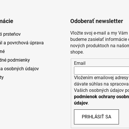
mácie
Odoberať newsletter
Vložte svoj e-mail a my Vám
i prsteňov
budeme zasielať informácie 
ál a povrchová úprava
nových produktoch na našom
né
shope.
dné podmienky
Email
a osobných údajov
ty
Vložením emailovej adresy
dávate súhlas na spracova
Vašich osobných údajov p
podmienok ochrany osob
údajov
.
PRIHLÁSIŤ SA