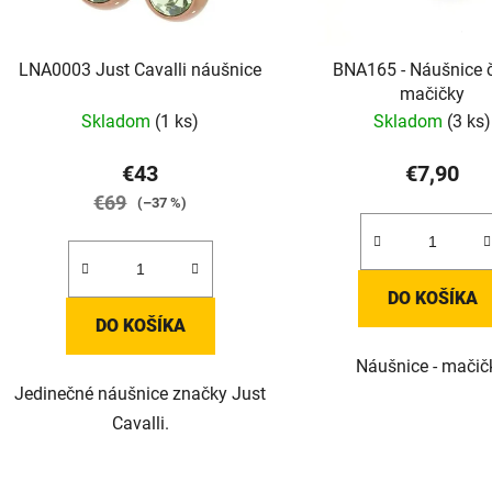
LNA0003 Just Cavalli náušnice
BNA165 - Náušnice č
mačičky
Skladom
(1 ks)
Skladom
(3 ks)
€43
€7,90
€69
(–37 %)
DO KOŠÍKA
DO KOŠÍKA
Náušnice - mačič
Jedinečné náušnice značky Just
Cavalli.