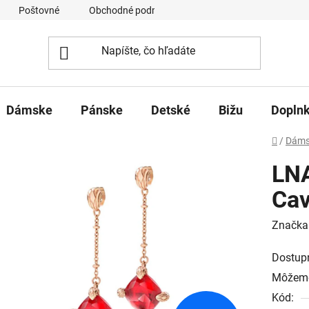
Poštovné
Obchodné podmienky
Ochrana osobných úd
Dámske
Pánske
Detské
Bižu
Dopln
Domov
/
Dáms
LNA
Cav
Značka
Dostup
Môžeme
Kód: