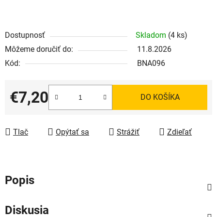
Dostupnosť
Skladom
(4 ks)
Môžeme doručiť do:
11.8.2026
Kód:
BNA096
€7,20
DO KOŠÍKA
Jednotková cena:
Tlač
Opýtať sa
Strážiť
Zdieľať
Popis
Diskusia