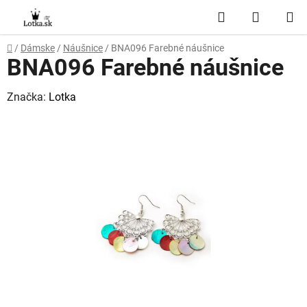
Prejsť
Hľadať
NÁKUP
na
obsah
KOŠÍK
Domov
/
Dámske
/
Náušnice
/
BNA096 Farebné náušnice
BNA096 Farebné náušnice
Značka:
Lotka