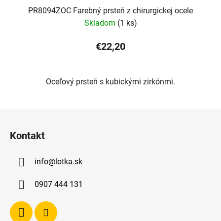
PR8094ZOC Farebný prsteň z chirurgickej ocele
Skladom
(1 ks)
€22,20
Oceľový prsteň s kubickými zirkónmi.
Z
á
Kontakt
p
ä
info
@
lotka.sk
t
i
0907 444 131
e