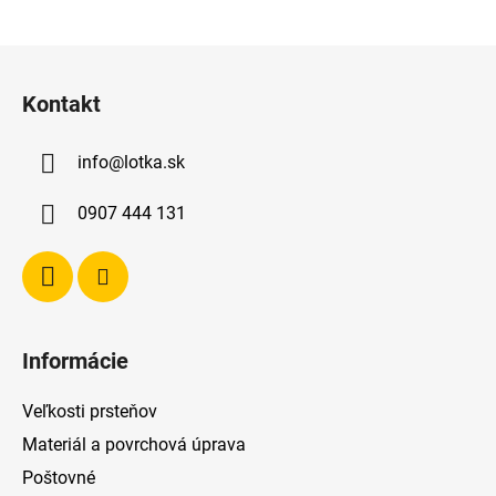
Z
á
Kontakt
p
ä
info
@
lotka.sk
t
i
0907 444 131
e
Informácie
Veľkosti prsteňov
Materiál a povrchová úprava
Poštovné