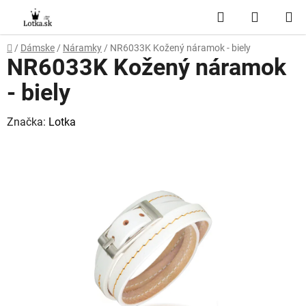
Prejsť
Hľadať
NÁKUP
na
obsah
KOŠÍK
Domov
/
Dámske
/
Náramky
/
NR6033K Kožený náramok - biely
NR6033K Kožený náramok
- biely
Značka:
Lotka