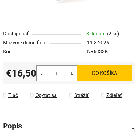
Dostupnosť
Skladom
(2 ks)
Môžeme doručiť do:
11.8.2026
Kód:
NR6033K
€16,50
DO KOŠÍKA
Jednotková cena:
Tlač
Opýtať sa
Strážiť
Zdieľať
Popis