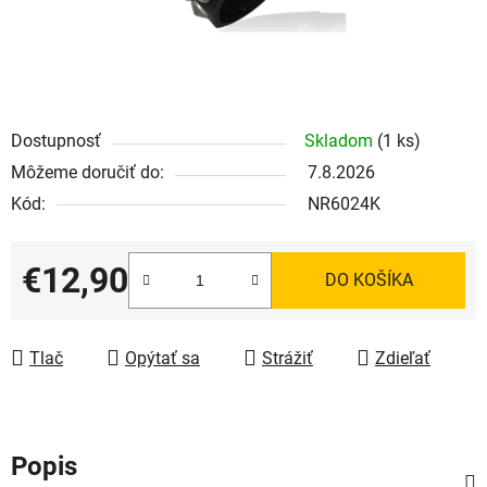
Dostupnosť
Skladom
(1 ks)
Môžeme doručiť do:
7.8.2026
Kód:
NR6024K
€12,90
DO KOŠÍKA
Jednotková cena:
Tlač
Opýtať sa
Strážiť
Zdieľať
Popis