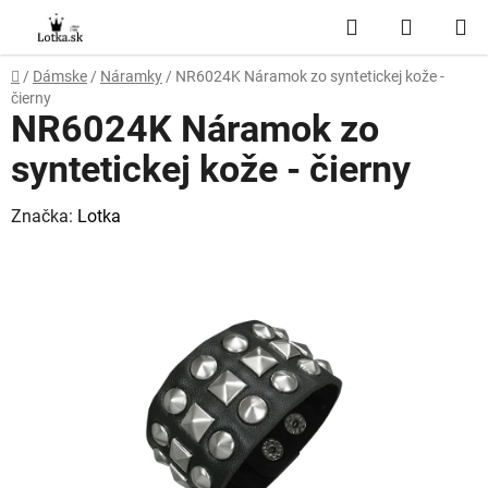
Prejsť
Hľadať
NÁKUP
na
obsah
KOŠÍK
Domov
/
Dámske
/
Náramky
/
NR6024K Náramok zo syntetickej kože -
čierny
NR6024K Náramok zo
syntetickej kože - čierny
Značka:
Lotka