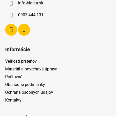
info
@
lotka.sk
t
i
0907 444 131
e
Informácie
Veľkosti prsteňov
Materiál a povrchová úprava
Poštovné
Obchodné podmienky
Ochrana osobných údajov
Kontakty