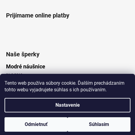
Prijímame online platby
Naše šperky
Modré náušnice
21.8.2019
Tento web používa súbory cookie. Ďalším prechádzaním
tohto webu vyjadrujete súhlas s ich používaním.
Vytvoril Shoptet
Nastavenie
Copyright 2026
Lotka.sk
. Všetky práva vyhradené.
Upraviť nastavenie cookies
www.Lotka.sk - najkrajšie šperky za dobré ceny. Pri nákupe nad 50€
poštovné zdarma. Nakupujte s dôverou - naša spoločnosť je s
Odmietnuť
Súhlasím
Vami už od roku 2008!