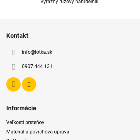
Výrazný ružový náhrdelník.
Z
á
Kontakt
p
ä
info
@
lotka.sk
t
i
0907 444 131
e
Informácie
Veľkosti prsteňov
Materiál a povrchová úprava