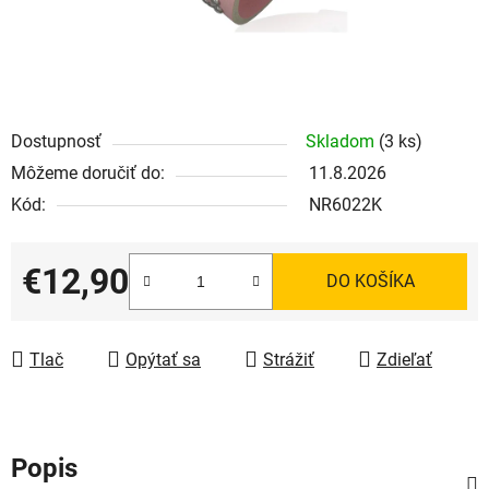
Dostupnosť
Skladom
(3 ks)
Môžeme doručiť do:
11.8.2026
Kód:
NR6022K
€12,90
DO KOŠÍKA
Jednotková cena:
Tlač
Opýtať sa
Strážiť
Zdieľať
Popis