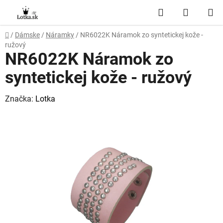
Prejsť
Hľadať
NÁKUP
na
obsah
KOŠÍK
Domov
/
Dámske
/
Náramky
/
NR6022K Náramok zo syntetickej kože -
ružový
NR6022K Náramok zo
syntetickej kože - ružový
Značka:
Lotka