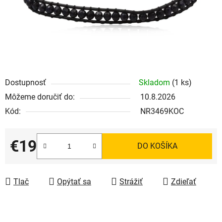
Dostupnosť
Skladom
(1 ks)
Môžeme doručiť do:
10.8.2026
Kód:
NR3469KOC
€19
DO KOŠÍKA
Jednotková cena:
Tlač
Opýtať sa
Strážiť
Zdieľať