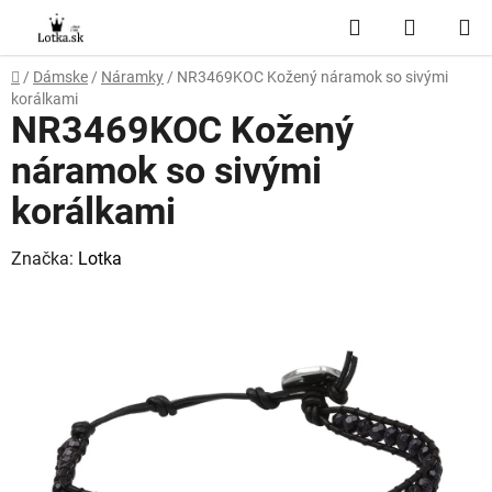
Prejsť
Hľadať
NÁKUP
na
obsah
KOŠÍK
Domov
/
Dámske
/
Náramky
/
NR3469KOC Kožený náramok so sivými
korálkami
NR3469KOC Kožený
náramok so sivými
korálkami
Značka:
Lotka