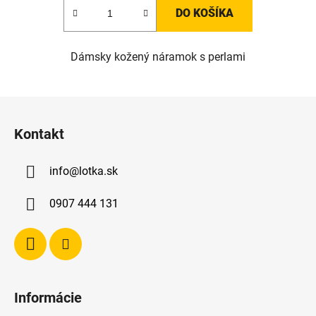
DO KOŠÍKA
Dámsky kožený náramok s perlami
Z
á
Kontakt
p
ä
info
@
lotka.sk
t
i
0907 444 131
e
Informácie