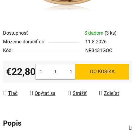
Dostupnosť
Skladom
(3 ks)
Môžeme doručiť do:
11.8.2026
Kód:
NR3431GOC
€22,80
DO KOŠÍKA
Jednotková cena:
Tlač
Opýtať sa
Strážiť
Zdieľať
Popis