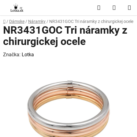
Prejsť
Hľadať
NÁKUP
na
obsah
KOŠÍK
Domov
/
Dámske
/
Náramky
/
NR3431GOC Tri náramky z chirurgickej ocele
NR3431GOC Tri náramky z
chirurgickej ocele
Značka:
Lotka