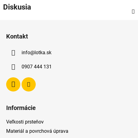
Diskusia
Z
á
Kontakt
p
ä
info
@
lotka.sk
t
i
0907 444 131
e
Informácie
Veľkosti prsteňov
Materiál a povrchová úprava