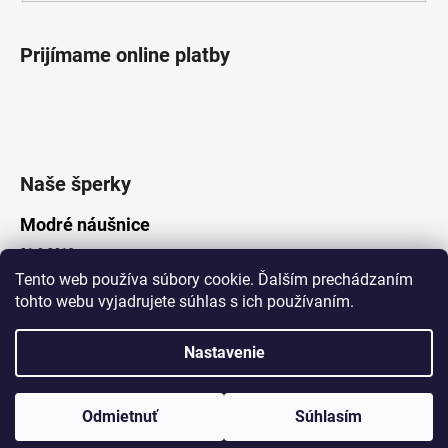
Prijímame online platby
Naše šperky
Modré náušnice
21.8.2019
Tento web používa súbory cookie. Ďalším prechádzaním
tohto webu vyjadrujete súhlas s ich používaním.
Vytvoril Shoptet
Nastavenie
Copyright 2026
Lotka.sk
. Všetky práva vyhradené.
Upraviť nastavenie cookies
www.Lotka.sk - najkrajšie šperky za dobré ceny. Pri nákupe nad 50€
poštovné zdarma. Nakupujte s dôverou - naša spoločnosť je s
Odmietnuť
Súhlasím
Vami už od roku 2008!