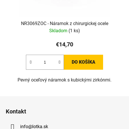
NR3069ZOC - Náramok z chirurgickej ocele
Skladom
(1 ks)
€14,70
DO KOŠÍKA
Pevný oceľový náramok s kubickými zirkónmi.
Z
á
Kontakt
p
ä
info
@
lotka.sk