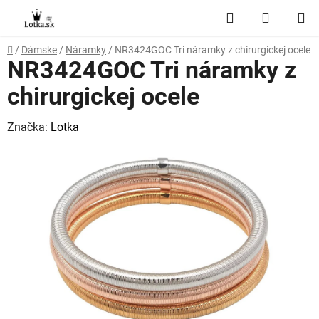
Prejsť
Hľadať
NÁKUP
na
obsah
KOŠÍK
Domov
/
Dámske
/
Náramky
/
NR3424GOC Tri náramky z chirurgickej ocele
NR3424GOC Tri náramky z
chirurgickej ocele
Značka:
Lotka