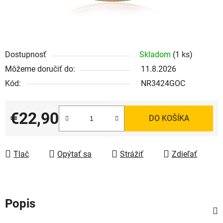
Dostupnosť
Skladom
(1 ks)
Môžeme doručiť do:
11.8.2026
Kód:
NR3424GOC
€22,90
DO KOŠÍKA
Jednotková cena:
Tlač
Opýtať sa
Strážiť
Zdieľať
Popis