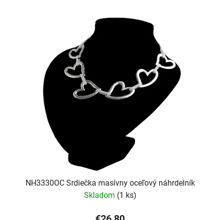
NH3330OC Srdiečka masívny oceľový náhrdelník
Skladom
(1 ks)
€26,80