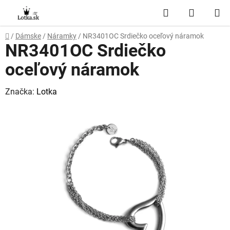
Prejsť
Hľadať
NÁKUP
na
obsah
KOŠÍK
Domov
/
Dámske
/
Náramky
/
NR3401OC Srdiečko oceľový náramok
NR3401OC Srdiečko
oceľový náramok
Značka:
Lotka