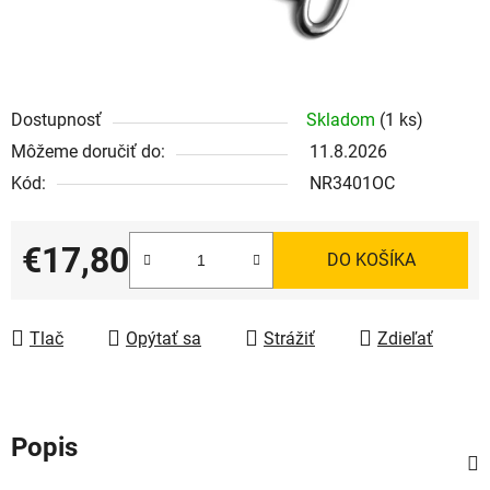
Dostupnosť
Skladom
(1 ks)
Môžeme doručiť do:
11.8.2026
Kód:
NR3401OC
€17,80
DO KOŠÍKA
Jednotková cena:
Tlač
Opýtať sa
Strážiť
Zdieľať
Popis