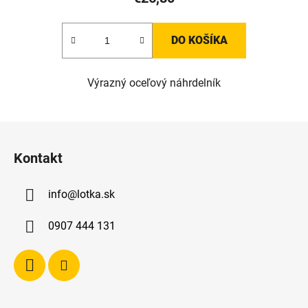
DO KOŠÍKA
Výrazný oceľový náhrdelník
Z
á
Kontakt
p
ä
info
@
lotka.sk
t
i
0907 444 131
e