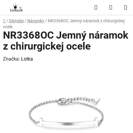
Prejsť
Hľadať
NÁKUP
na
obsah
KOŠÍK
Domov
/
Dámske
/
Náramky
/
NR3368OC Jemný náramok z chirurgickej
ocele
NR3368OC Jemný náramok
z chirurgickej ocele
Značka:
Lotka