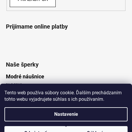
Prijímame online platby
Naše šperky
Modré náušnice
21.8.2019
Tento web používa súbory cookie. Ďalším prechádzaním
tohto webu vyjadrujete súhlas s ich používaním.
Vytvoril Shoptet
Nastavenie
Copyright 2026
Lotka.sk
. Všetky práva vyhradené.
Upraviť nastavenie cookies
www.Lotka.sk - najkrajšie šperky za dobré ceny. Pri nákupe nad 50€
poštovné zdarma. Nakupujte s dôverou - naša spoločnosť je s