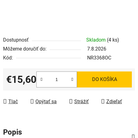
Dostupnosť
Skladom
(4 ks)
Môžeme doručiť do:
7.8.2026
Kód:
NR3368OC
€15,60
DO KOŠÍKA
Jednotková cena:
Tlač
Opýtať sa
Strážiť
Zdieľať
Popis