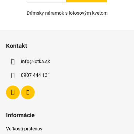
Dámsky náramok s lotosovým kvetom
Z
á
Kontakt
p
ä
info
@
lotka.sk
t
i
0907 444 131
e
Informácie
Veľkosti prsteňov