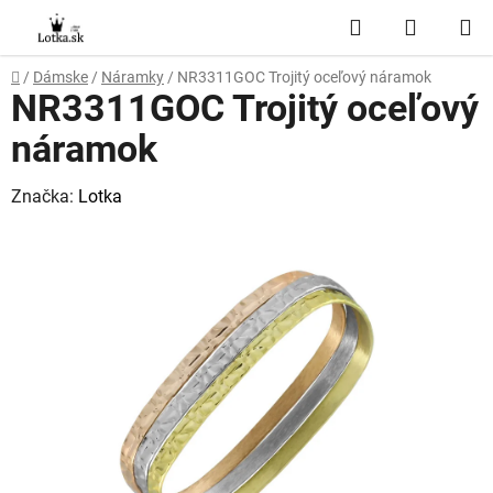
Prejsť
Hľadať
NÁKUP
na
obsah
KOŠÍK
Domov
/
Dámske
/
Náramky
/
NR3311GOC Trojitý oceľový náramok
NR3311GOC Trojitý oceľový
náramok
Značka:
Lotka