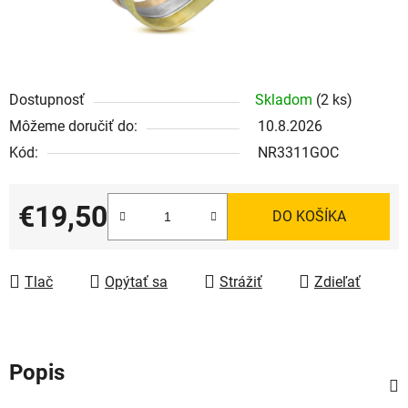
Dostupnosť
Skladom
(2 ks)
Môžeme doručiť do:
10.8.2026
Kód:
NR3311GOC
€19,50
DO KOŠÍKA
Jednotková cena:
Tlač
Opýtať sa
Strážiť
Zdieľať
Popis