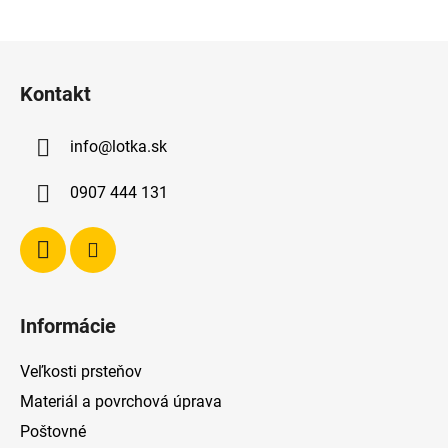
Z
á
Kontakt
p
ä
info
@
lotka.sk
t
i
0907 444 131
e
Informácie
Veľkosti prsteňov
Materiál a povrchová úprava
Poštovné