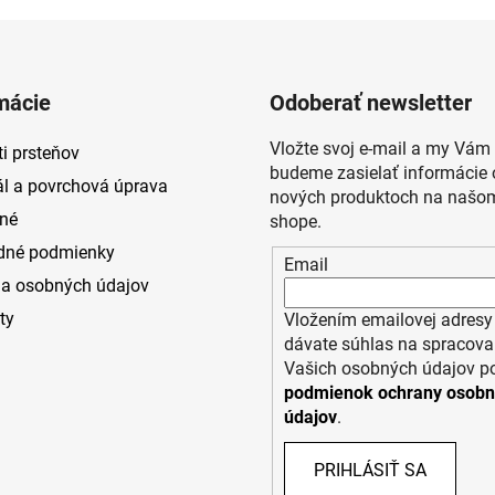
mácie
Odoberať newsletter
Vložte svoj e-mail a my Vám
i prsteňov
budeme zasielať informácie 
ál a povrchová úprava
nových produktoch na našom
né
shope.
dné podmienky
Email
a osobných údajov
ty
Vložením emailovej adresy
dávate súhlas na spracova
Vašich osobných údajov p
podmienok ochrany osob
údajov
.
PRIHLÁSIŤ SA