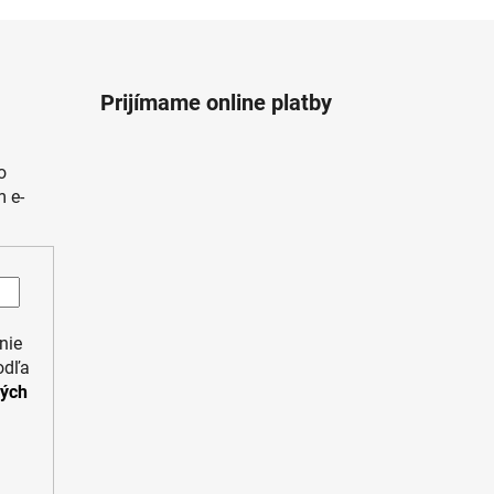
Prijímame online platby
o
 e-
nie
odľa
ných