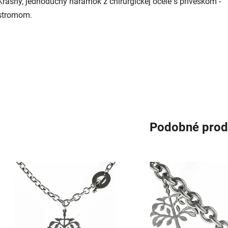
Krásny, jednoduchý náramok z chirurgickej ocele s príveskom -
stromom.
Podobné prod