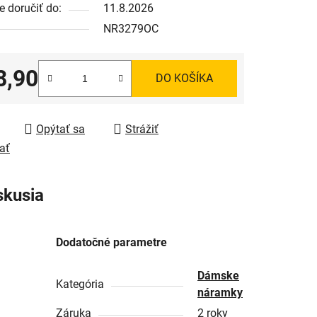
 doručiť do:
11.8.2026
NR3279OC
8,90
DO KOŠÍKA
tková cena:
Opýtať sa
Strážiť
ať
skusia
Dodatočné parametre
Dámske
Kategória
náramky
Záruka
2 roky