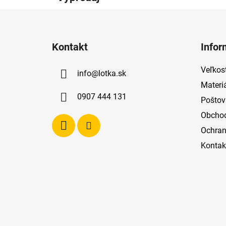
Z
á
Kontakt
Infor
p
ä
Veľkost
info
@
lotka.sk
t
Materi
i
0907 444 131
Poštov
e
Obcho
Ochran
Kontak