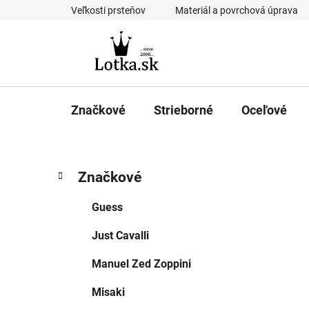
Prejsť
Veľkosti prsteňov
Materiál a povrchová úprava
na
obsah
Značkové
Strieborné
Oceľové
B
K
Preskočiť
Značkové
a
kategórie
o
t
č
Guess
e
n
g
Just Cavalli
ý
ó
p
r
Manuel Zed Zoppini
i
a
e
n
Misaki