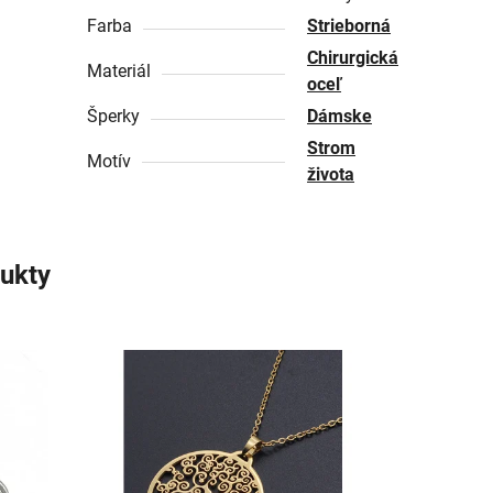
Farba
Strieborná
Chirurgická
Materiál
oceľ
Šperky
Dámske
Strom
Motív
života
ukty