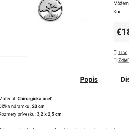
Môžeme
Kód:
€1
Jedno
Tlač
Zdieľ
Popis
Di
Materiál:
Chirurgická oceľ
Dĺžka náramku
: 20 cm
Rozmery prívesku:
3,2 x 2,5 cm