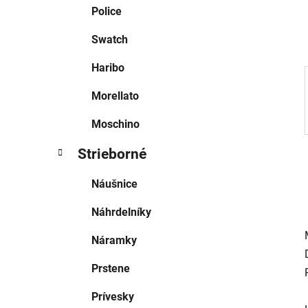
e
Police
l
Swatch
Haribo
Morellato
Moschino
Strieborné
Náušnice
Náhrdelníky
Náramky
Prstene
Prívesky