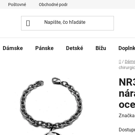
Poštovné
Obchodné podmienky
Ochrana osobných úd
Dámske
Pánske
Detské
Bižu
Dopln
Domov
/
Dáms
chirurgic
NR
nár
oce
Značka
Dostup