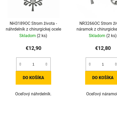
NH3189OC Strom života -
NR3266OC Strom živ
náhrdelník z chirurgickej ocele
náramok z chirurgicke
Skladom
(2 ks)
Skladom
(2 ks)
€12,90
€12,80
DO KOŠÍKA
DO KOŠÍKA
Oceľový náhrdelník.
Oceľový náramo