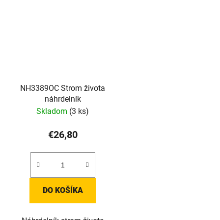
NH3389OC Strom života
náhrdelník
Skladom
(3 ks)
€26,80
DO KOŠÍKA