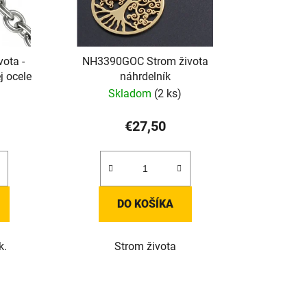
ota -
NH3390GOC Strom života
j ocele
náhrdelník
Skladom
(2 ks)
€27,50
DO KOŠÍKA
k.
Strom života