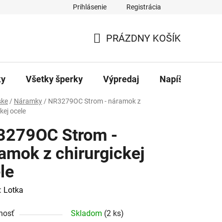
Prihlásenie
Registrácia
ajov
Kontakty
PRÁZDNY KOŠÍK
NÁKUPNÝ
KOŠÍK
ky
Všetky šperky
Výpredaj
Napíšte nám
ke
/
Náramky
/
NR3279OC Strom - náramok z
kej ocele
3279OC Strom -
amok z chirurgickej
le
:
Lotka
nosť
Skladom
(2 ks)