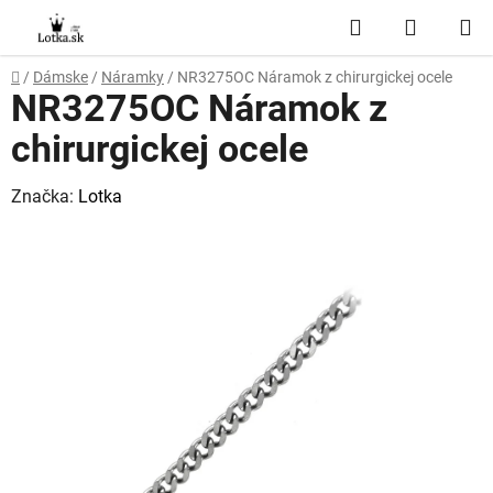
Prejsť
Hľadať
NÁKUP
na
obsah
KOŠÍK
Domov
/
Dámske
/
Náramky
/
NR3275OC Náramok z chirurgickej ocele
NR3275OC Náramok z
chirurgickej ocele
Značka:
Lotka