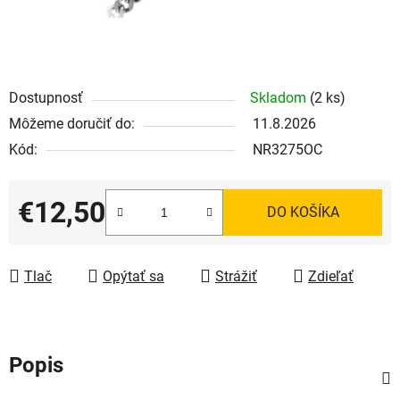
Dostupnosť
Skladom
(2 ks)
Môžeme doručiť do:
11.8.2026
Kód:
NR3275OC
€12,50
DO KOŠÍKA
Jednotková cena:
Tlač
Opýtať sa
Strážiť
Zdieľať
Popis