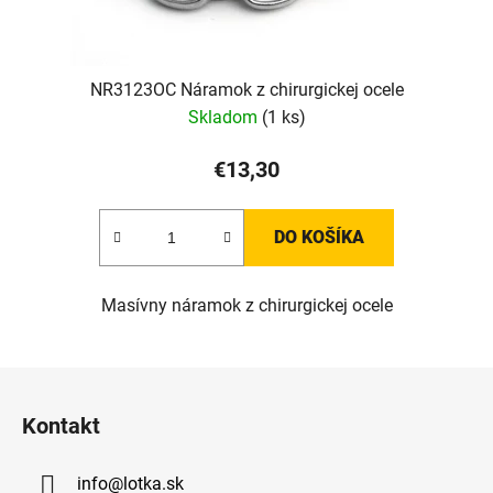
NR3123OC Náramok z chirurgickej ocele
Skladom
(1 ks)
€13,30
DO KOŠÍKA
Masívny náramok z chirurgickej ocele
Z
á
Kontakt
p
ä
info
@
lotka.sk