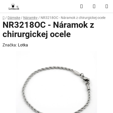
Prejsť
Hľadať
NÁKUP
na
obsah
KOŠÍK
Domov
/
Dámske
/
Náramky
/
NR3218OC - Náramok z chirurgickej ocele
NR3218OC - Náramok z
chirurgickej ocele
Značka:
Lotka