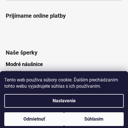
Prijímame online platby
Naše šperky
Modré náušnice
21.8.2019
Tento web používa súbory cookie. Ďalším prechádzaním
tohto webu vyjadrujete súhlas s ich používaním.
Vytvoril Shoptet
Nastavenie
Copyright 2026
Lotka.sk
. Všetky práva vyhradené.
Upraviť nastavenie cookies
www.Lotka.sk - najkrajšie šperky za dobré ceny. Pri nákupe nad 50€
poštovné zdarma. Nakupujte s dôverou - naša spoločnosť je s
Odmietnuť
Súhlasím
Vami už od roku 2008!