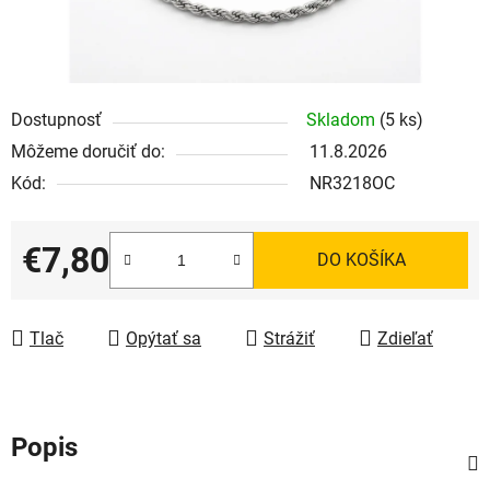
Dostupnosť
Skladom
(5 ks)
Môžeme doručiť do:
11.8.2026
Kód:
NR3218OC
€7,80
DO KOŠÍKA
Jednotková cena:
Tlač
Opýtať sa
Strážiť
Zdieľať
Popis