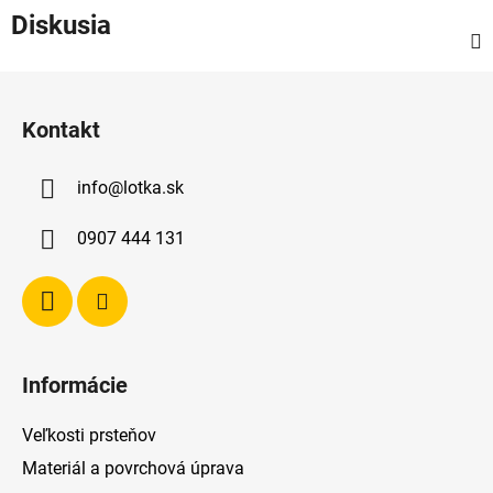
Diskusia
Z
á
Kontakt
p
ä
info
@
lotka.sk
t
i
0907 444 131
e
Informácie
Veľkosti prsteňov
Materiál a povrchová úprava