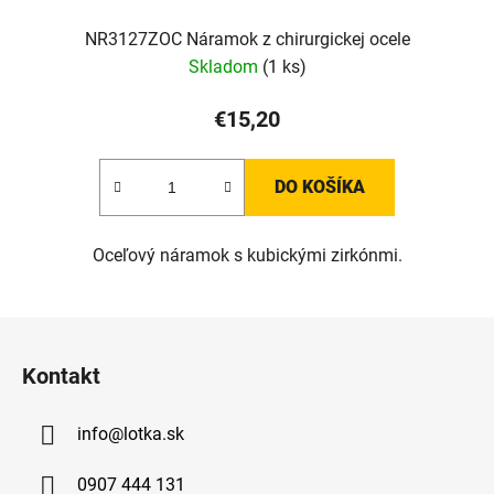
NR3127ZOC Náramok z chirurgickej ocele
Skladom
(1 ks)
€15,20
DO KOŠÍKA
Oceľový náramok s kubickými zirkónmi.
Z
á
Kontakt
p
ä
info
@
lotka.sk
t
i
0907 444 131