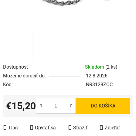
Dostupnosť
Skladom
(2 ks)
Môžeme doručiť do:
12.8.2026
Kód:
NR3128ZOC
€15,20
DO KOŠÍKA
Jednotková cena:
Tlač
Opýtať sa
Strážiť
Zdieľať