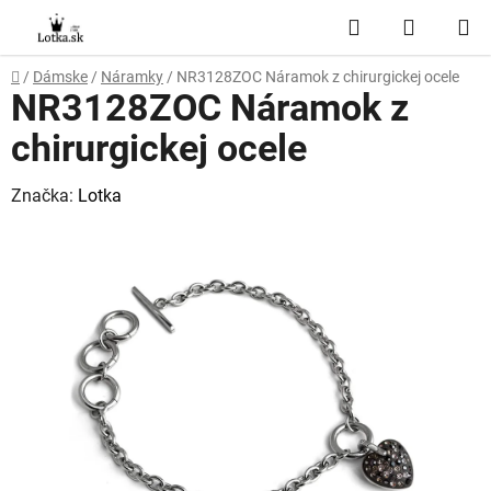
Prejsť
Hľadať
NÁKUP
na
obsah
KOŠÍK
Domov
/
Dámske
/
Náramky
/
NR3128ZOC Náramok z chirurgickej ocele
NR3128ZOC Náramok z
chirurgickej ocele
Značka:
Lotka