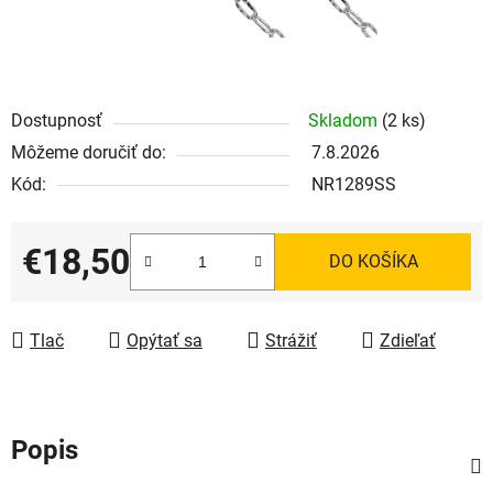
Dostupnosť
Skladom
(2 ks)
Môžeme doručiť do:
7.8.2026
Kód:
NR1289SS
€18,50
DO KOŠÍKA
Jednotková cena:
Tlač
Opýtať sa
Strážiť
Zdieľať
Popis