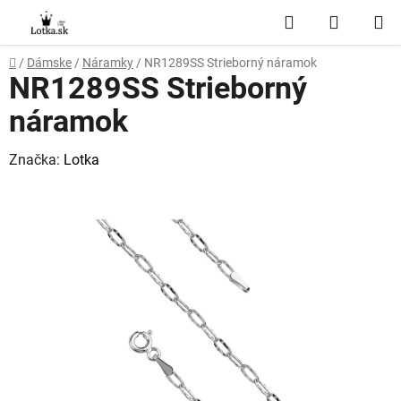
Prejsť
Hľadať
NÁKUP
na
obsah
KOŠÍK
Domov
/
Dámske
/
Náramky
/
NR1289SS Strieborný náramok
NR1289SS Strieborný
náramok
Značka:
Lotka