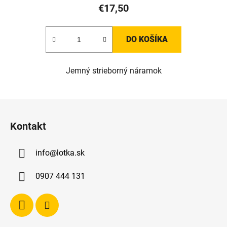
€17,50
DO KOŠÍKA
Jemný strieborný náramok
Z
á
Kontakt
p
ä
info
@
lotka.sk
t
i
0907 444 131
e