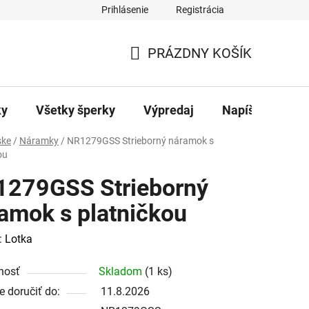
Prihlásenie
Registrácia
ajov
Kontakty
PRÁZDNY KOŠÍK
NÁKUPNÝ
KOŠÍK
ky
Všetky šperky
Výpredaj
Napíšte nám
ke
/
Náramky
/
NR1279GSS Strieborný náramok s
ou
279GSS Strieborný
amok s platničkou
:
Lotka
nosť
Skladom
(1 ks)
 doručiť do:
11.8.2026