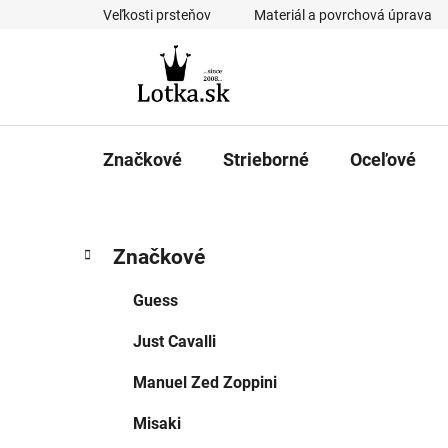
Prejsť
Veľkosti prsteňov
Materiál a povrchová úprava
na
obsah
Značkové
Strieborné
Oceľové
B
K
Preskočiť
Značkové
a
kategórie
o
t
č
Guess
e
n
g
Just Cavalli
ý
ó
p
r
Manuel Zed Zoppini
i
a
e
n
Misaki