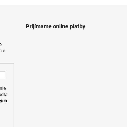
Prijímame online platby
o
 e-
nie
odľa
ných