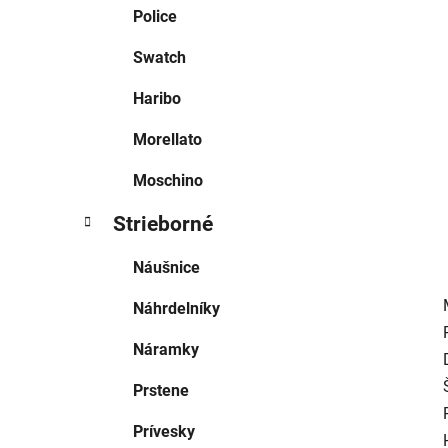
e
Police
l
Swatch
Haribo
Morellato
Moschino
Strieborné
Náušnice
Náhrdelníky
Náramky
Prstene
Prívesky