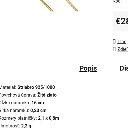
Kód:
€2
Jedno
Tlač
Zdieľ
Popis
Di
Materiál:
Striebro 925/1000
Povrchová úprava:
Žlté zlato
Dĺžka náramku:
16 cm
Šírka náramku:
0,20 cm
Rozmery platničky:
2,1 x 0,8m
Hmotnosť:
2,2 g