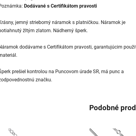
Poznámka:
Dodávané s Certifikátom pravosti
Krásny, jemný strieborný náramok s platničkou. Náramok je
potiahnutý žltým zlatom. Nádherný šperk.
Náramok dodávame s Certifikátom pravosti, garantujúcim použi
materiál.
Šperk prešiel kontrolou na Puncovom úrade SR, má punc a
zodpovednostnú značku.
Podobné prod