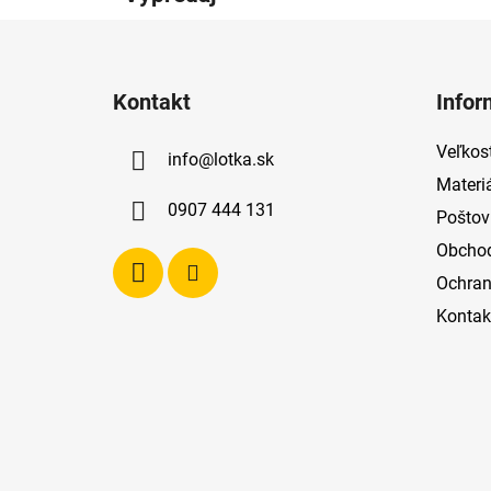
Z
á
Kontakt
Infor
p
ä
Veľkost
info
@
lotka.sk
t
Materi
i
0907 444 131
Poštov
e
Obcho
Ochran
Kontak