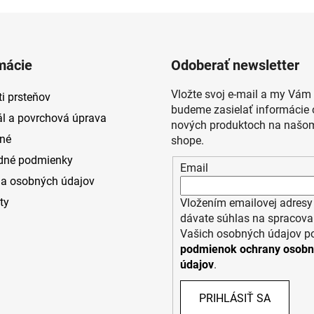
mácie
Odoberať newsletter
Vložte svoj e-mail a my Vám
i prsteňov
budeme zasielať informácie 
ál a povrchová úprava
nových produktoch na našom
né
shope.
dné podmienky
Email
a osobných údajov
ty
Vložením emailovej adresy
dávate súhlas na spracova
Vašich osobných údajov p
podmienok ochrany osob
údajov
.
PRIHLÁSIŤ SA