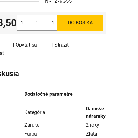
NR1279GSS
8,50
DO KOŠÍKA
tková cena:
Opýtať sa
Strážiť
ať
skusia
Dodatočné parametre
Dámske
Kategória
náramky
Záruka
2 roky
Farba
Zlatá