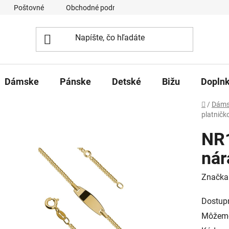
Poštovné
Obchodné podmienky
Ochrana osobných úd
Dámske
Pánske
Detské
Bižu
Dopln
Domov
/
Dáms
platničk
NR1
nár
Značka
Dostup
Môžeme