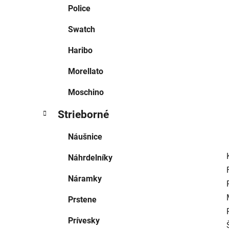
e
Police
l
Swatch
Haribo
Morellato
Moschino
Strieborné
Náušnice
Náhrdelníky
Náramky
Prstene
Prívesky