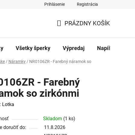
Prihlásenie
Registrácia
ajov
Kontakty
PRÁZDNY KOŠÍK
NÁKUPNÝ
KOŠÍK
ky
Všetky šperky
Výpredaj
Napíšte nám
ke
/
Náramky
/
NR0106ZR - Farebný náramok so
106ZR - Farebný
amok so zirkónmi
:
Lotka
nosť
Skladom
(1 ks)
 doručiť do:
11.8.2026