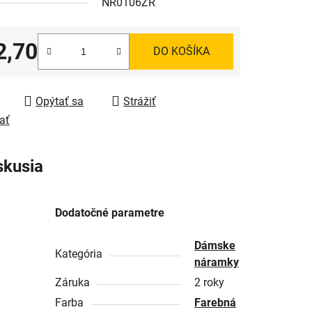
NR0106ZR
2,70
DO KOŠÍKA
tková cena:
Opýtať sa
Strážiť
ať
skusia
Dodatočné parametre
Dámske
Kategória
náramky
Záruka
2 roky
Farba
Farebná