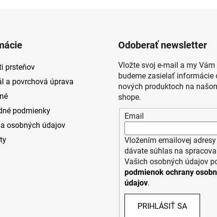
mácie
Odoberať newsletter
Vložte svoj e-mail a my Vám
i prsteňov
budeme zasielať informácie 
ál a povrchová úprava
nových produktoch na našom
né
shope.
dné podmienky
Email
a osobných údajov
ty
Vložením emailovej adresy
dávate súhlas na spracova
Vašich osobných údajov p
podmienok ochrany osob
údajov
.
PRIHLÁSIŤ SA