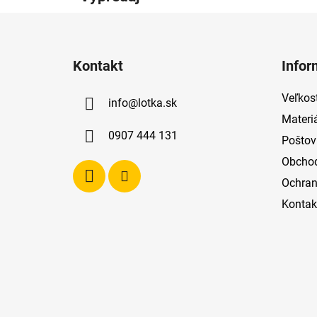
Z
á
Kontakt
Infor
p
ä
Veľkost
info
@
lotka.sk
t
Materi
i
0907 444 131
Poštov
e
Obcho
Ochran
Kontak