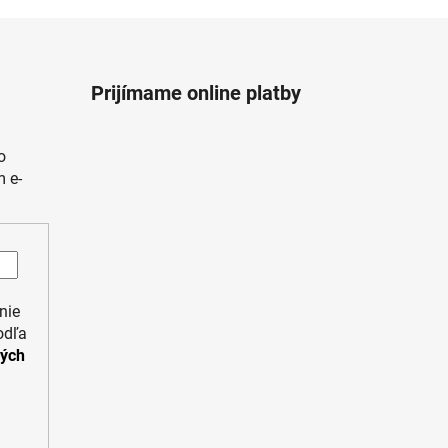
Prijímame online platby
o
 e-
nie
odľa
ných