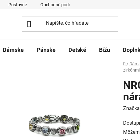
Poštovné
Obchodné podmienky
Ochrana osobných úd
Dámske
Pánske
Detské
Bižu
Dopln
Domov
/
Dáms
zirkónmi
NR0
nár
Značka
Dostup
Môžeme