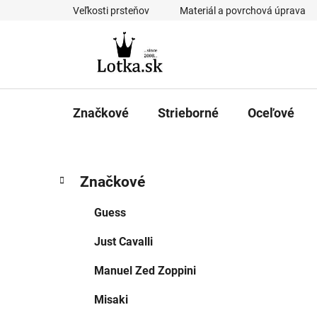
Prejsť
Veľkosti prsteňov
Materiál a povrchová úprava
na
obsah
Značkové
Strieborné
Oceľové
B
K
Preskočiť
Značkové
a
kategórie
o
t
č
Guess
e
n
g
Just Cavalli
ý
ó
p
r
Manuel Zed Zoppini
i
a
e
n
Misaki