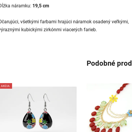
Dĺžka náramku:
19,5 cm
Očarujúci, všetkými farbami hrajúci náramok osadený veľkými,
výraznými kubickými zirkónmi viacerých farieb.
Podobné prod
AKCIA