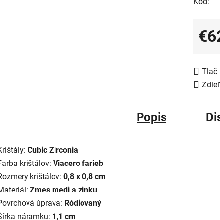
Kód:
€6
Jedno
Tlač
Zdieľ
Popis
Di
Krištály:
Cubic Zirconia
Farba krištálov:
Viacero farieb
Rozmery krištálov:
0,8 x 0,8 cm
Materiál:
Zmes medi a zinku
Povrchová úprava:
Ródiovaný
Šírka náramku:
1,1 cm