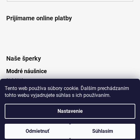
Prijímame online platby
Naše šperky
Modré náušnice
21.8.2019
Tento web používa súbory cookie. Ďalším prechádzaním
tohto webu vyjadrujete súhlas s ich používaním.
Vytvoril Shoptet
Nastavenie
Copyright 2026
Lotka.sk
. Všetky práva vyhradené.
Upraviť nastavenie cookies
www.Lotka.sk - najkrajšie šperky za dobré ceny. Pri nákupe nad 50€
poštovné zdarma. Nakupujte s dôverou - naša spoločnosť je s
Odmietnuť
Súhlasím
Vami už od roku 2008!