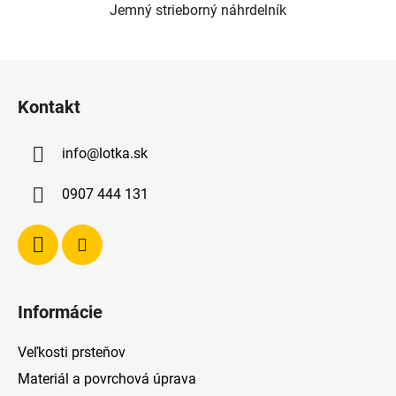
Jemný strieborný náhrdelník
Z
á
Kontakt
p
ä
info
@
lotka.sk
t
i
0907 444 131
e
Informácie
Veľkosti prsteňov
Materiál a povrchová úprava