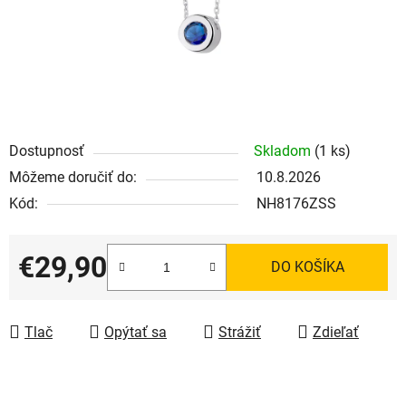
Dostupnosť
Skladom
(1 ks)
Môžeme doručiť do:
10.8.2026
Kód:
NH8176ZSS
€29,90
DO KOŠÍKA
Jednotková cena:
Tlač
Opýtať sa
Strážiť
Zdieľať