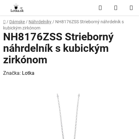
Prejsť
Hľadať
NÁKUP
na
obsah
KOŠÍK
Domov
/
Dámske
/
Náhrdelníky
/
NH8176ZSS Strieborný náhrdelník s
kubickým zirkónom
NH8176ZSS Strieborný
náhrdelník s kubickým
zirkónom
Značka:
Lotka