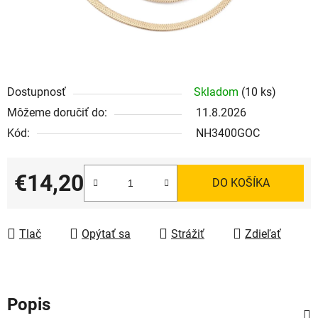
Dostupnosť
Skladom
(10 ks)
Môžeme doručiť do:
11.8.2026
Kód:
NH3400GOC
€14,20
DO KOŠÍKA
Jednotková cena:
Tlač
Opýtať sa
Strážiť
Zdieľať
Popis