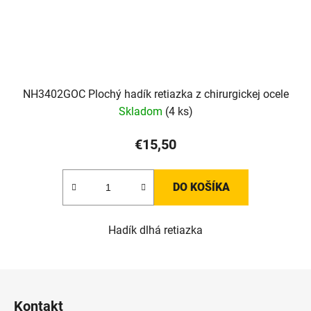
NH3402GOC Plochý hadík retiazka z chirurgickej ocele
Skladom
(4 ks)
€15,50
DO KOŠÍKA
Hadík dlhá retiazka
Z
á
Kontakt