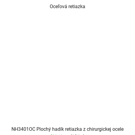
Oceľová retiazka
NH3401OC Plochý hadík retiazka z chirurgickej ocele