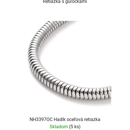
Retiazka s guľôčkami
NH3397OC Hadík oceľová retiazka
Skladom
(5 ks)