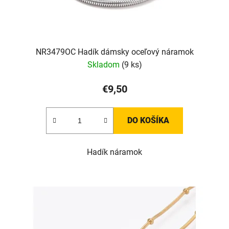
NR3479OC Hadík dámsky oceľový náramok
Skladom
(9 ks)
€9,50
DO KOŠÍKA
Hadík náramok