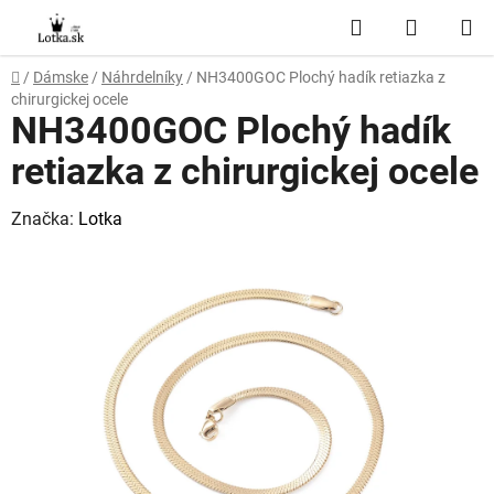
Prejsť
Hľadať
NÁKUP
na
obsah
KOŠÍK
Domov
/
Dámske
/
Náhrdelníky
/
NH3400GOC Plochý hadík retiazka z
chirurgickej ocele
NH3400GOC Plochý hadík
retiazka z chirurgickej ocele
Značka:
Lotka