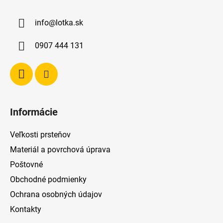
p
ä
info
@
lotka.sk
t
i
0907 444 131
e
Informácie
Veľkosti prsteňov
Materiál a povrchová úprava
Poštovné
Obchodné podmienky
Ochrana osobných údajov
Kontakty