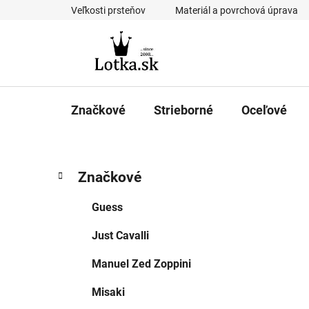
Prejsť
Veľkosti prsteňov
Materiál a povrchová úprava
na
obsah
Značkové
Strieborné
Oceľové
B
K
Preskočiť
Značkové
a
kategórie
o
t
č
Guess
e
n
g
Just Cavalli
ý
ó
p
r
Manuel Zed Zoppini
i
a
e
n
Misaki