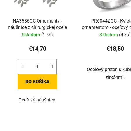
NA3586OC Ornamenty -
PR6044ZOC - Kviet
náušnice z chirurgickej ocele
ornamentom - oceľový p
zirkónmi
Skladom
(1 ks)
Skladom
(4 ks)
€14,70
€18,50
Oceľový prsteň s kub
zirkónmi.
DO KOŠÍKA
Oceľové náušnice.