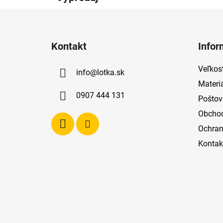
Z
á
Kontakt
Infor
p
ä
Veľkost
info
@
lotka.sk
t
Materi
i
0907 444 131
Poštov
e
Obcho
Ochran
Kontak