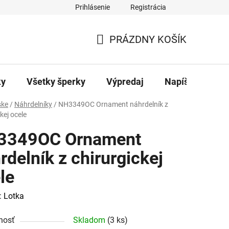
Prihlásenie
Registrácia
ajov
Kontakty
PRÁZDNY KOŠÍK
NÁKUPNÝ
KOŠÍK
ky
Všetky šperky
Výpredaj
Napíšte nám
ke
/
Náhrdelníky
/
NH3349OC Ornament náhrdelník z
kej ocele
3349OC Ornament
rdelník z chirurgickej
le
:
Lotka
nosť
Skladom
(3 ks)