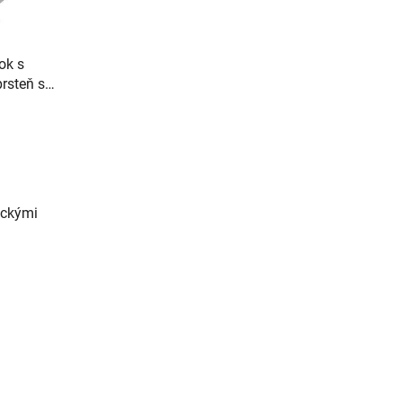
ok s
rsteň so
ickými