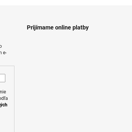
Prijímame online platby
o
 e-
nie
odľa
ných