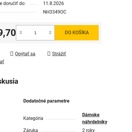
 doručiť do:
11.8.2026
NH3349OC
9,70
DO KOŠÍKA
tková cena:
Opýtať sa
Strážiť
ať
skusia
Dodatočné parametre
Dámske
Kategória
náhrdelníky
Záruka
2 roky