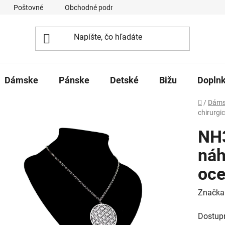
Poštovné
Obchodné podmienky
Ochrana osobných úd
Dámske
Pánske
Detské
Bižu
Dopln
Domov
/
Dáms
chirurgic
NH
náh
oce
Značka
Dostup