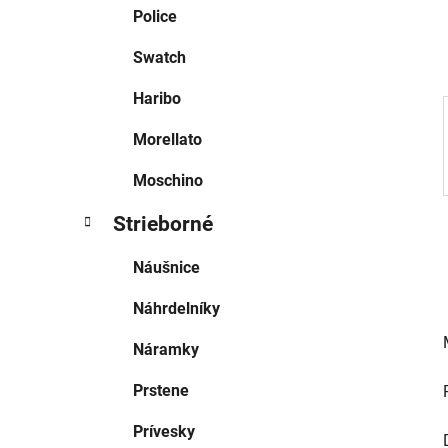
e
Police
l
Swatch
Haribo
Morellato
Moschino
Strieborné
Náušnice
Náhrdelníky
Náramky
Prstene
Prívesky