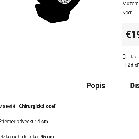
Môžeme
Kód:
€1
Jedno
Tlač
Zdieľ
Popis
Di
Materiál:
Chirurgická oceľ
Priemer prívesku:
4 cm
Dĺžka náhrdelníka:
45 cm