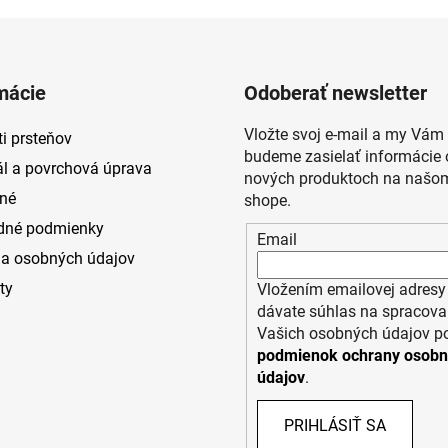
mácie
Odoberať newsletter
Vložte svoj e-mail a my Vám
i prsteňov
budeme zasielať informácie 
ál a povrchová úprava
nových produktoch na našom
né
shope.
dné podmienky
Email
a osobných údajov
ty
Vložením emailovej adresy
dávate súhlas na spracova
Vašich osobných údajov p
podmienok ochrany osob
údajov
.
PRIHLÁSIŤ SA