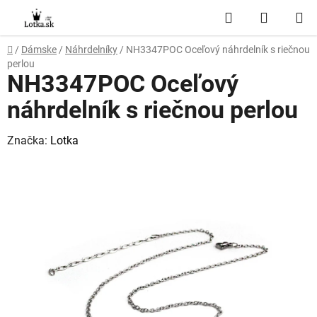
Prejsť
Hľadať
NÁKUP
na
obsah
KOŠÍK
Domov
/
Dámske
/
Náhrdelníky
/
NH3347POC Oceľový náhrdelník s riečnou
perlou
NH3347POC Oceľový
náhrdelník s riečnou perlou
Značka:
Lotka