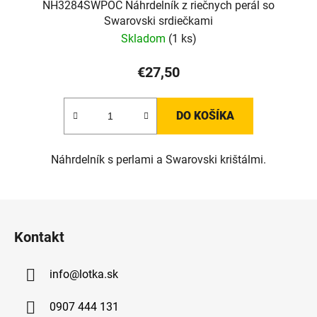
NH3284SWPOC Náhrdelník z riečnych perál so
Swarovski srdiečkami
Skladom
(1 ks)
€27,50
DO KOŠÍKA
Náhrdelník s perlami a Swarovski krištálmi.
Z
á
Kontakt
p
ä
info
@
lotka.sk
t
i
0907 444 131