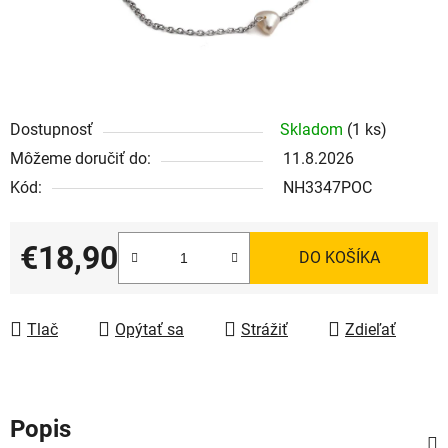
Dostupnosť
Skladom
(1 ks)
Môžeme doručiť do:
11.8.2026
Kód:
NH3347POC
€18,90
DO KOŠÍKA
Jednotková cena:
Tlač
Opýtať sa
Strážiť
Zdieľať
Popis