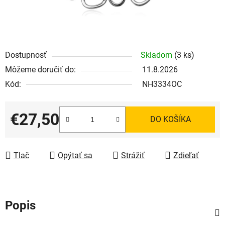
Dostupnosť
Skladom
(3 ks)
Môžeme doručiť do:
11.8.2026
Kód:
NH3334OC
€27,50
DO KOŠÍKA
Jednotková cena:
Tlač
Opýtať sa
Strážiť
Zdieľať
Popis