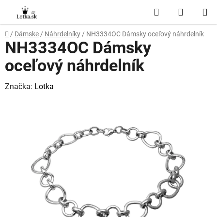
Prejsť
Hľadať
NÁKUP
na
obsah
KOŠÍK
Domov
/
Dámske
/
Náhrdelníky
/
NH3334OC Dámsky oceľový náhrdelník
NH3334OC Dámsky
oceľový náhrdelník
Značka:
Lotka