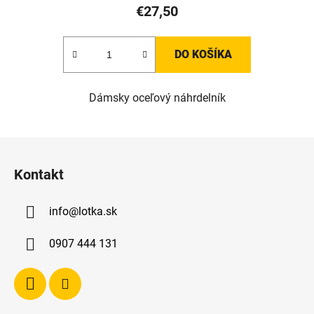
€27,50
DO KOŠÍKA
Dámsky oceľový náhrdelník
Z
á
Kontakt
p
ä
info
@
lotka.sk
t
i
0907 444 131
e