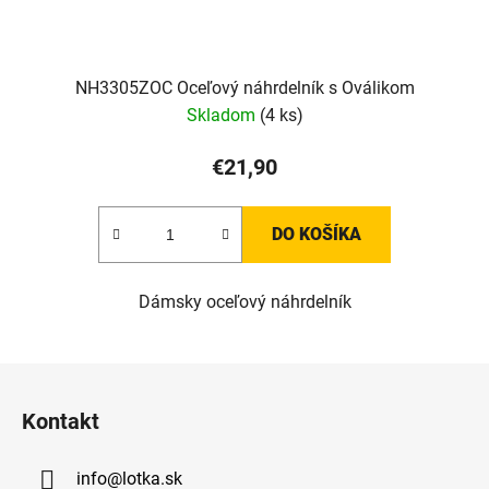
NH3305ZOC Oceľový náhrdelník s Oválikom
Skladom
(4 ks)
€21,90
DO KOŠÍKA
Dámsky oceľový náhrdelník
Z
á
Kontakt
p
ä
info
@
lotka.sk