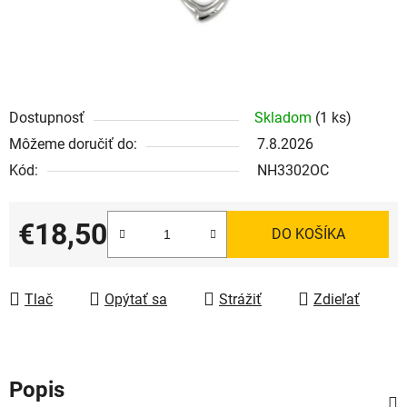
Dostupnosť
Skladom
(1 ks)
Môžeme doručiť do:
7.8.2026
Kód:
NH3302OC
€18,50
DO KOŠÍKA
Jednotková cena:
Tlač
Opýtať sa
Strážiť
Zdieľať
Popis