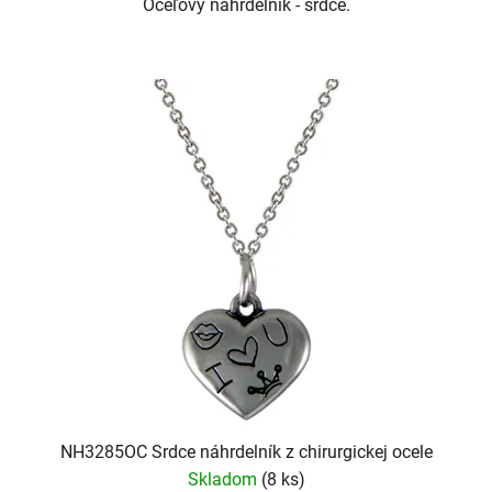
Oceľový náhrdelník - srdce.
NH3285OC Srdce náhrdelník z chirurgickej ocele
Skladom
(8 ks)