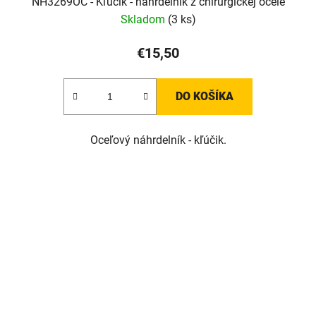
NH3269OC - Kľúčik - náhrdelník z chirurgickej ocele
Skladom
(3 ks)
€15,50
DO KOŠÍKA
Oceľový náhrdelník - kľúčik.