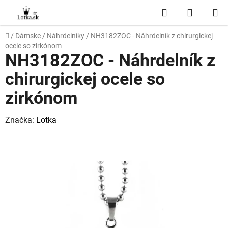
Prejsť
Hľadať
NÁKUP
na
obsah
KOŠÍK
Domov
/
Dámske
/
Náhrdelníky
/
NH3182ZOC - Náhrdelník z chirurgickej
ocele so zirkónom
NH3182ZOC - Náhrdelník z
chirurgickej ocele so
zirkónom
Značka:
Lotka