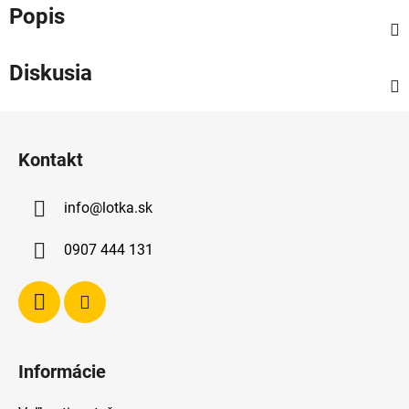
Popis
Diskusia
Z
á
Kontakt
p
ä
info
@
lotka.sk
t
i
0907 444 131
e
Informácie