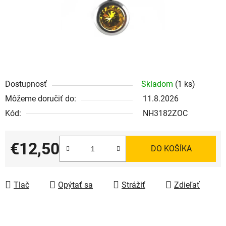
Dostupnosť
Skladom
(1 ks)
Môžeme doručiť do:
11.8.2026
Kód:
NH3182ZOC
€12,50
DO KOŠÍKA
Jednotková cena:
Tlač
Opýtať sa
Strážiť
Zdieľať