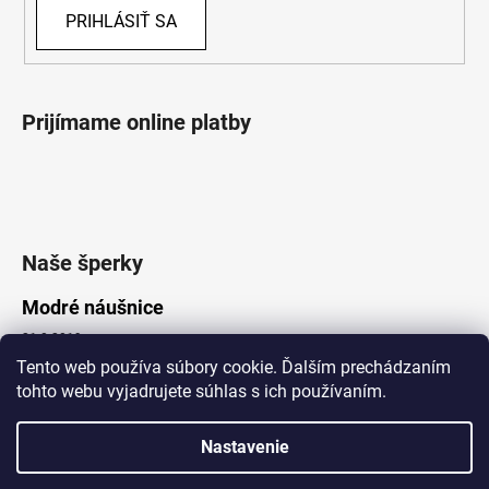
PRIHLÁSIŤ SA
Prijímame online platby
Naše šperky
Modré náušnice
21.8.2019
Tento web používa súbory cookie. Ďalším prechádzaním
tohto webu vyjadrujete súhlas s ich používaním.
Vytvoril Shoptet
Nastavenie
Copyright 2026
Lotka.sk
. Všetky práva vyhradené.
Upraviť nastavenie cookies