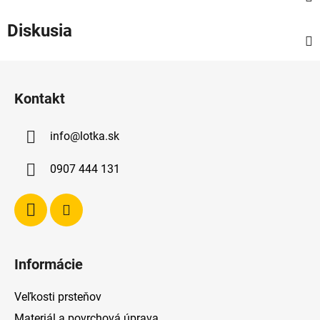
Diskusia
Z
á
Kontakt
p
ä
info
@
lotka.sk
t
i
0907 444 131
e
Informácie
Veľkosti prsteňov
Materiál a povrchová úprava