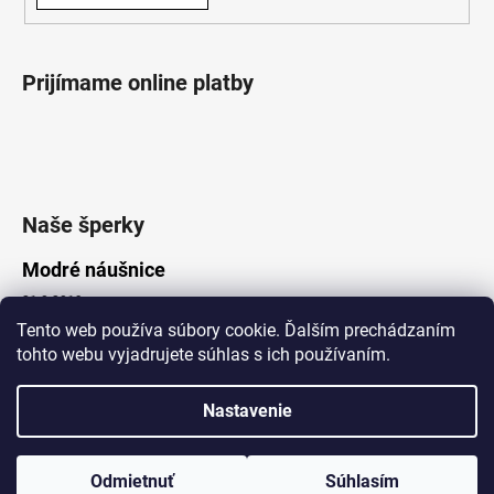
Prijímame online platby
Naše šperky
Modré náušnice
21.8.2019
Tento web používa súbory cookie. Ďalším prechádzaním
tohto webu vyjadrujete súhlas s ich používaním.
Vytvoril Shoptet
Nastavenie
Copyright 2026
Lotka.sk
. Všetky práva vyhradené.
Upraviť nastavenie cookies
www.Lotka.sk - najkrajšie šperky za dobré ceny. Pri nákupe nad 50€
poštovné zdarma. Nakupujte s dôverou - naša spoločnosť je s
Odmietnuť
Súhlasím