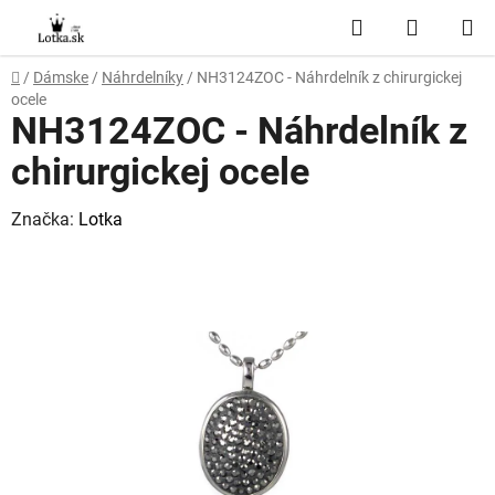
Prejsť
Hľadať
NÁKUP
na
obsah
KOŠÍK
Domov
/
Dámske
/
Náhrdelníky
/
NH3124ZOC - Náhrdelník z chirurgickej
ocele
NH3124ZOC - Náhrdelník z
chirurgickej ocele
Značka:
Lotka