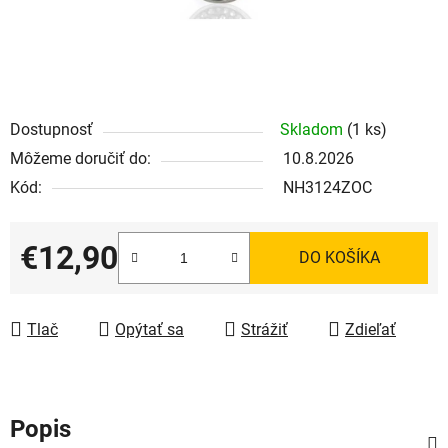
Dostupnosť
Skladom
(1 ks)
Môžeme doručiť do:
10.8.2026
Kód:
NH3124ZOC
€12,90
DO KOŠÍKA
Jednotková cena:
Tlač
Opýtať sa
Strážiť
Zdieľať
Popis