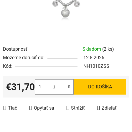
Dostupnosť
Skladom
(2 ks)
Môžeme doručiť do:
12.8.2026
Kód:
NH1010ZSS
€31,70
DO KOŠÍKA
Jednotková cena:
Tlač
Opýtať sa
Strážiť
Zdieľať