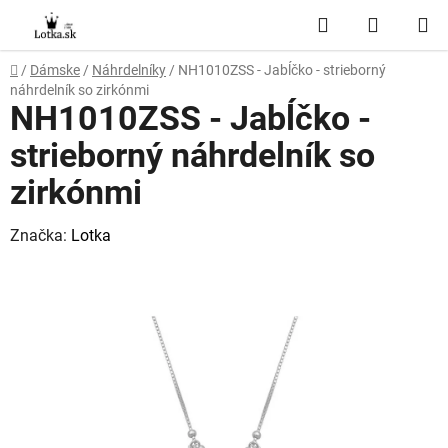
Prejsť
Hľadať
NÁKUP
na
obsah
KOŠÍK
Domov
/
Dámske
/
Náhrdelníky
/
NH1010ZSS - Jabĺčko - strieborný
náhrdelník so zirkónmi
NH1010ZSS - Jabĺčko -
strieborný náhrdelník so
zirkónmi
Značka:
Lotka