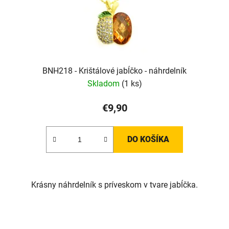
BNH218 - Krištálové jabĺčko - náhrdelník
Skladom
(1 ks)
€9,90
DO KOŠÍKA
Krásny náhrdelník s príveskom v tvare jabĺčka.