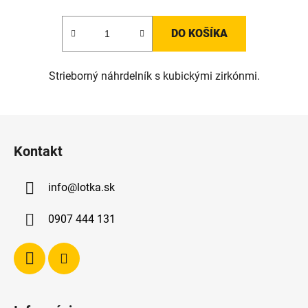
DO KOŠÍKA
Strieborný náhrdelník s kubickými zirkónmi.
Z
á
Kontakt
p
ä
info
@
lotka.sk
t
i
0907 444 131
e