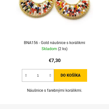
BNA156 - Gold náušnice s korálikmi
Skladom
(2 ks)
€7,30
DO KOŠÍKA
Náušnice s farebnými korálikmi.
Z