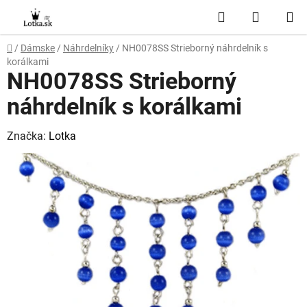
Prejsť
Hľadať
NÁKUP
na
obsah
KOŠÍK
Domov
/
Dámske
/
Náhrdelníky
/
NH0078SS Strieborný náhrdelník s
korálkami
NH0078SS Strieborný
náhrdelník s korálkami
Značka:
Lotka