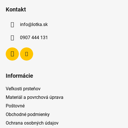
á
Kontakt
p
ä
info
@
lotka.sk
t
i
0907 444 131
e
Informácie
Veľkosti prsteňov
Materiál a povrchová úprava
Poštovné
Obchodné podmienky
Ochrana osobných údajov