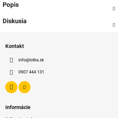
Popis
Diskusia
Z
á
Kontakt
p
ä
info
@
lotka.sk
t
i
0907 444 131
e
Informácie