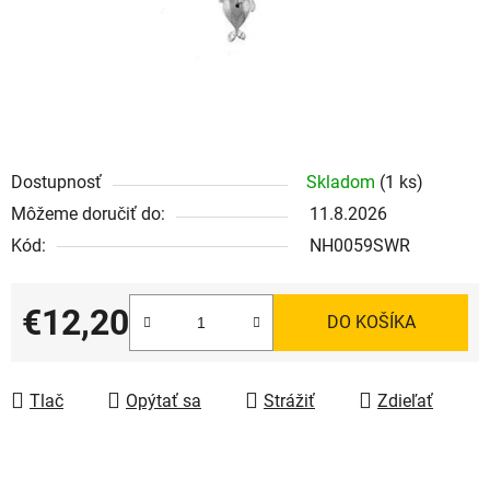
Dostupnosť
Skladom
(1 ks)
Môžeme doručiť do:
11.8.2026
Kód:
NH0059SWR
€12,20
DO KOŠÍKA
Jednotková cena:
Tlač
Opýtať sa
Strážiť
Zdieľať