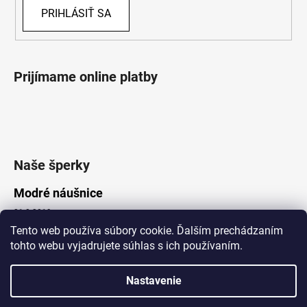
PRIHLÁSIŤ SA
Prijímame online platby
Naše šperky
Modré náušnice
21.8.2019
Tento web používa súbory cookie. Ďalším prechádzaním
tohto webu vyjadrujete súhlas s ich používaním.
Vytvoril Shoptet
Nastavenie
Copyright 2026
Lotka.sk
. Všetky práva vyhradené.
Upraviť nastavenie cookies