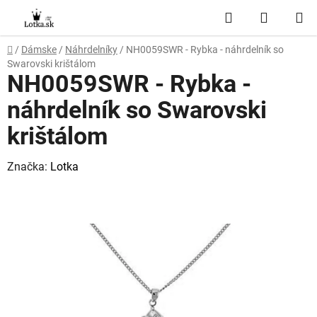
Prejsť
Hľadať
NÁKUP
na
obsah
KOŠÍK
Domov
/
Dámske
/
Náhrdelníky
/
NH0059SWR - Rybka - náhrdelník so
Swarovski krištálom
NH0059SWR - Rybka -
náhrdelník so Swarovski
krištálom
Značka:
Lotka