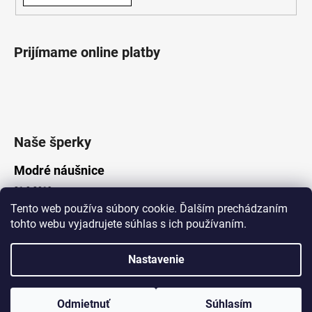
Prijímame online platby
Naše šperky
Modré náušnice
21.8.2019
Tento web používa súbory cookie. Ďalším prechádzaním
tohto webu vyjadrujete súhlas s ich používaním.
Vytvoril Shoptet
Nastavenie
Copyright 2026
Lotka.sk
. Všetky práva vyhradené.
Upraviť nastavenie cookies
www.Lotka.sk - najkrajšie šperky za dobré ceny. Pri nákupe nad 50€
poštovné zdarma. Nakupujte s dôverou - naša spoločnosť je s
Odmietnuť
Súhlasím