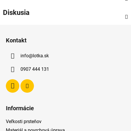
Diskusia
Z
á
Kontakt
p
ä
info
@
lotka.sk
t
i
0907 444 131
e
Informácie
Veľkosti prsteňov
Materiál a povrchová úprava