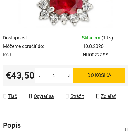
Dostupnosť
Skladom
(1 ks)
Môžeme doručiť do:
10.8.2026
Kód:
NH0022ZSS
€43,50
DO KOŠÍKA
Jednotková cena:
Tlač
Opýtať sa
Strážiť
Zdieľať
Popis