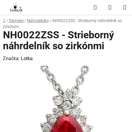
Prejsť
Hľadať
NÁKUP
na
obsah
KOŠÍK
Domov
/
Dámske
/
Náhrdelníky
/
NH0022ZSS - Strieborný náhrdelník so
zirkónmi
NH0022ZSS - Strieborný
náhrdelník so zirkónmi
Značka:
Lotka