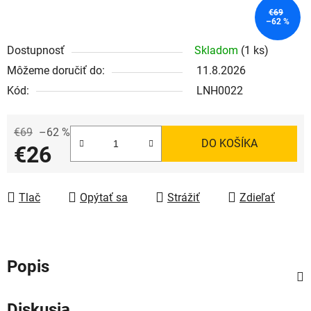
€69
–62 %
Dostupnosť
Skladom
(1 ks)
Môžeme doručiť do:
11.8.2026
Kód:
LNH0022
€69
–62 %
DO KOŠÍKA
€26
Jednotková cena:
Tlač
Opýtať sa
Strážiť
Zdieľať
Popis
Diskusia