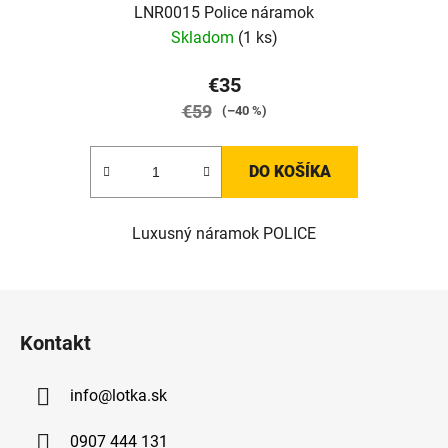
LNR0015 Police náramok
Skladom
(1 ks)
€35
€59
(–40 %)
DO KOŠÍKA
Luxusný náramok POLICE
Z
á
Kontakt
p
ä
info
@
lotka.sk
t
i
0907 444 131