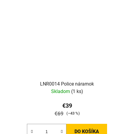
LNR0014 Police náramok
Skladom
(1 ks)
€39
€69
(–43 %)
DO KOŠÍKA