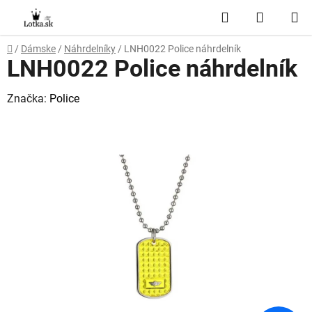
Prejsť
Hľadať
NÁKUP
na
obsah
KOŠÍK
Domov
/
Dámske
/
Náhrdelníky
/
LNH0022 Police náhrdelník
LNH0022 Police náhrdelník
Značka:
Police