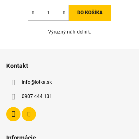
DO KOŠÍKA
Výrazný náhrdelník.
Z
á
Kontakt
p
ä
info
@
lotka.sk
t
i
0907 444 131
e
Informácie