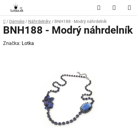
Prejsť
Hľadať
NÁKUP
na
obsah
KOŠÍK
Domov
/
Dámske
/
Náhrdelníky
/
BNH188 - Modrý náhrdelník
BNH188 - Modrý náhrdelník
Značka:
Lotka