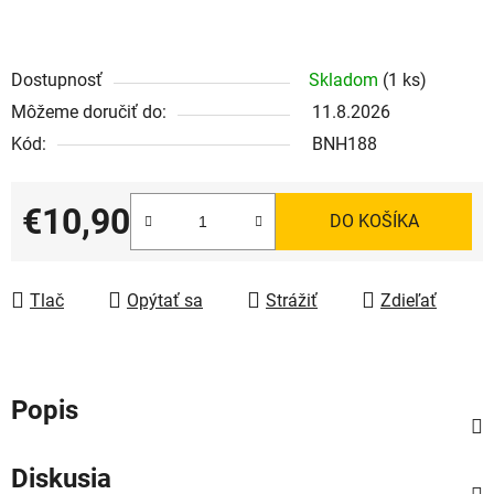
Dostupnosť
Skladom
(1 ks)
Môžeme doručiť do:
11.8.2026
Kód:
BNH188
€10,90
DO KOŠÍKA
Jednotková cena:
Tlač
Opýtať sa
Strážiť
Zdieľať
Popis
Diskusia