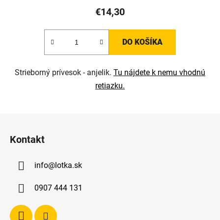
€14,30
DO KOŠÍKA
Strieborný prívesok - anjelik.
Tu nájdete k nemu vhodnú
retiazku.
Z
á
Kontakt
p
ä
info
@
lotka.sk
t
i
0907 444 131
e