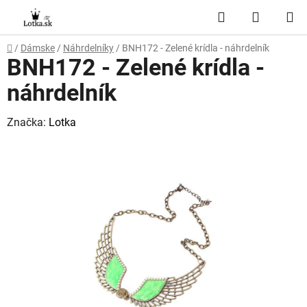
Prejsť
Hľadať
NÁKUP
na
obsah
KOŠÍK
Domov
/
Dámske
/
Náhrdelníky
/
BNH172 - Zelené krídla - náhrdelník
BNH172 - Zelené krídla -
náhrdelník
Značka:
Lotka