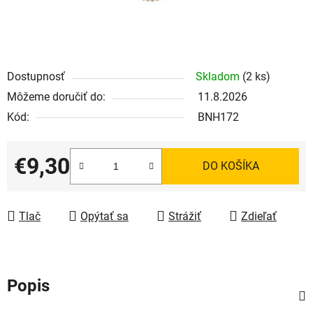
Dostupnosť
Skladom
(2 ks)
Môžeme doručiť do:
11.8.2026
Kód:
BNH172
€9,30
DO KOŠÍKA
Jednotková cena:
Tlač
Opýtať sa
Strážiť
Zdieľať
Popis