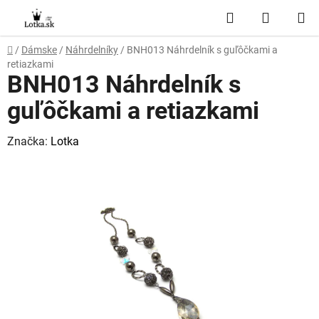
Prejsť
Hľadať
NÁKUP
na
obsah
KOŠÍK
Domov
/
Dámske
/
Náhrdelníky
/
BNH013 Náhrdelník s guľôčkami a
retiazkami
BNH013 Náhrdelník s
guľôčkami a retiazkami
Značka:
Lotka