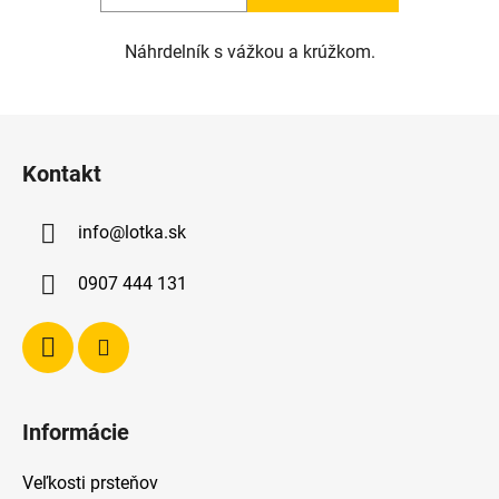
Náhrdelník s vážkou a krúžkom.
Z
á
Kontakt
p
ä
info
@
lotka.sk
t
i
0907 444 131
e
Informácie
Veľkosti prsteňov