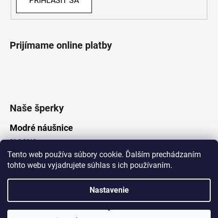
PRIHLÁSIŤ SA
Prijímame online platby
Naše šperky
Modré náušnice
21.8.2019
Tento web používa súbory cookie. Ďalším prechádzaním
tohto webu vyjadrujete súhlas s ich používaním.
Vytvoril Shoptet
Nastavenie
Copyright 2026
Lotka.sk
. Všetky práva vyhradené.
Upraviť nastavenie cookies
www.Lotka.sk - najkrajšie šperky za dobré ceny. Pri nákupe nad 50€