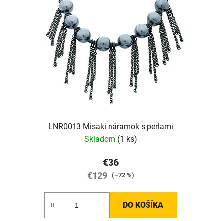
LNR0013 Misaki náramok s perlami
Skladom
(1 ks)
€36
€129
(–72 %)
DO KOŠÍKA